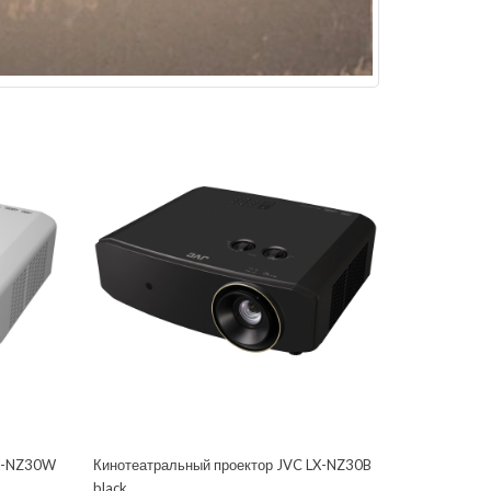
LX-NZ30W
Кинотеатральный проектор JVC LX-NZ30B
black