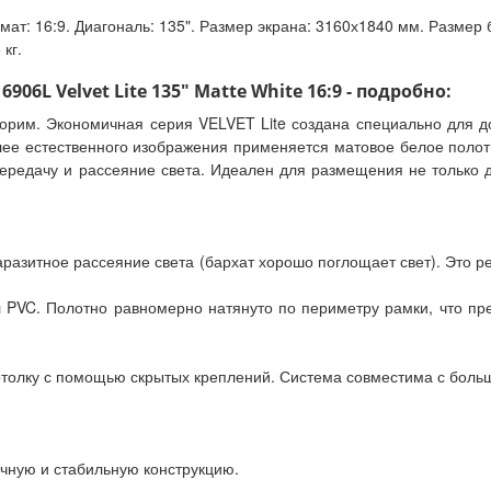
рмат: 16:9. Диагональ: 135". Размер экрана: 3160х1840 мм. Размер
кг.
06L Velvet Lite 135" Matte White 16:9 - подробно:
торим. Экономичная серия VELVET Lite создана специально для 
ее естественного изображения применяется матовое белое полот
редачу и рассеяние света. Идеален для размещения не только д
аразитное рассеяние света (бархат хорошо поглощает свет). Это
PVC. Полотно равномерно натянуто по периметру рамки, что пре
отолку с помощью скрытых креплений. Система совместима с боль
чную и стабильную конструкцию.