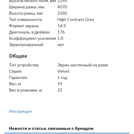
Высота белого поля, мм
2190
Ширина рамы, мм
4070
Высота рамы, мм
2360
Тип поверхности
High Contrast Grey
Формат экрана
16:9
Диагональ, в дюймах
176
Коэффициент усиления
1.0
Звукопрозрачный
нет
Общие
Тип устройства
Экран настенный на раме
Серия
Velvet
Гарантия
1 год
Вес, кг
19
Вес в упаковке, кг
23
Инструкция
Новости и статьи, связанные с брендом