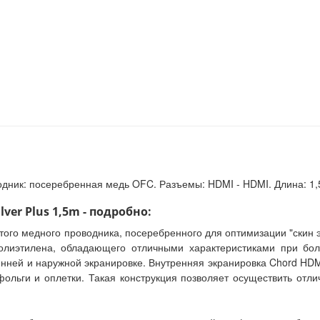
одник: посеребренная медь OFC. Разъемы: HDMI - HDMI. Длина: 1,
ver Plus 1,5m - подробно:
олстого медного проводника, посеребренного для оптимизации "ски
полиэтилена, обладающего отличными характеристиками при бол
нней и наружной экранировке. Внутренняя экранировка Chord HDMI 
льги и оплетки. Такая конструкция позволяет осуществить отли