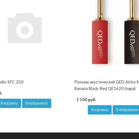
udio SPC 250
Разъем акустический QED Airloc 
Banana Black-Red QE1620 (пара)
.
1 500 руб.
В корзину
В избранное
В корзину
В избранное