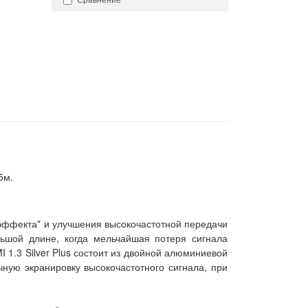
5м.
н эффекта" и улучшения высокочастотной передачи
ьшой длине, когда мельчайшая потеря сигнала
1.3 Silver Plus состоит из двойной алюминиевой
чную экранировку высокочастотного сигнала, при