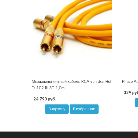
Межкомпонентный кабель RCA van den Hul
Phaze A
D-102 III 3T 1,0m
339 руб
24 790 руб.
В корзину
В избранное