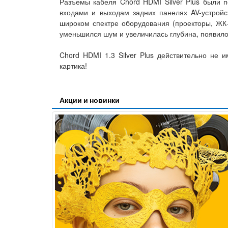
Разъемы кабеля Chord HDMI Silver Plus были
входами и выходам задних панелях AV-устройст
широком спектре оборудования (проекторы, ЖК-
уменьшился шум и увеличилась глубина, появилос
Chord HDMI 1.3 Silver Plus действительно не 
картика!
Акции и новинки