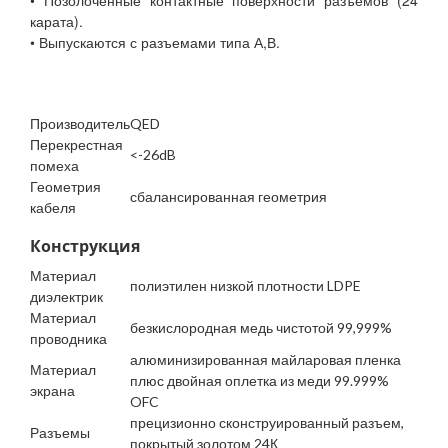
• Позолоченные контактные поверхности разъемов (24
карата).
• Выпускаются с разъемами типа А,В.
Производитель
QED
Перекрестная
<-26dB
помеха
Геометрия
сбалансированная геометрия
кабеля
Конструкция
Материал
полиэтилен низкой плотности LDPE
диэлектрик
Материал
безкислородная медь чистотой 99,999%
проводника
алюминизированная майларовая пленка
Материал
плюс двойная оплетка из меди 99.999%
экрана
OFC
прецизионно сконструированный разъем,
Разъемы
покрытый золотом 24К