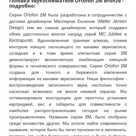
Головка звукоснимателя Ortofon 2M Bronze -
подробно:
Серия Ortofon 2M была разработана в сотрудничестве с
датским дизайнером Мёллером Енсеном (Møller Jensen
Design) тем же самым дизайнером, который создавал
облик удостоенных многих наград серий MC Jubilee и
Kontrapunkt. Вдохновленная гранями алмаза, тонким
контуром изящно скользящего по канавке звукозаписи,
солидная и в тоже время элегантная серия 2M
демонстрирует великолепную комбинацию изящной
формы и технического совершенства. Серия Ortofon 2M
создана для точного и бережного извлечения
информации из канавки звукозаписи. Наша философия -
воспроизведение записанного звука настолько точно
насколько возможно, не внося никакой окраски. Мы
оптимизировали конструкцию для простоты установки
картриджей, вес и габариты для совместимости с
наиболее распространенными сегодня на рынке
проигрывателями. Название серии 2M, было отобрано
среди множества других. Мы хотели найти современное
название, которое было бы легко произнести и запомнить,
поэтому это цифо-буквенное название и было выбрано,