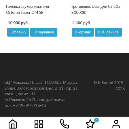
Головка звукоснимателя
Противовес Dual для CS 505
Ortofon Super OM 5E
(E00008)
10 000 руб.
4 400 руб.
В корзину
В избранное
В корзину
В избранное
БЦ “Максима Плаза“ 111033, г. Москва,
© InSound 2015-
улица Золоторожский Вал, д. 11, стр. 21,
2026
этаж 1, офис 111
(м.Римская / м.Площадь Ильича)
тел.:
+7(495)978-96-46
0