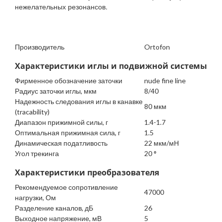
нежелательных резонансов.
Производитель
Ortofon
Характеристики иглы и подвижной системы
Фирменное обозначение заточки
nude fine line
Радиус заточки иглы, мкм
8/40
Надежность следования иглы в канавке
80 мкм
(tracability)
Диапазон прижимной силы, г
1.4-1.7
Оптимальная прижимная сила, г
1.5
Динамическая податливость
22 мкм/мН
Угол трекинга
20 °
Характеристики преобразователя
Рекомендуемое сопротивление
47000
нагрузки, Ом
Разделение каналов, дБ
26
Выходное напряжение, мВ
5