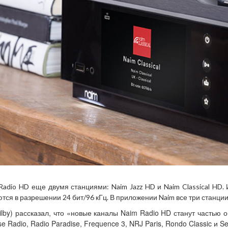
dio HD еще двумя станциями: Naim Jazz HD и Naim Classical HD.
уются в разрешении 24 бит/96 кГц. В приложении Naim все три станци
by) рассказал, что «новые каналы Naim Radio HD станут частью об
 Radio, Radio Paradise, Frequence 3, NRJ Paris, Rondo Classic и Se