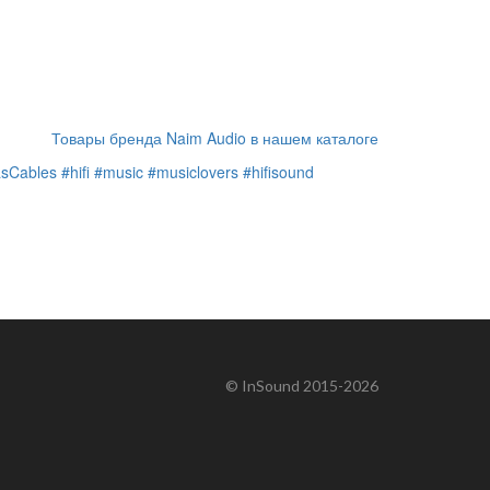
Товары бренда Naim Audio в нашем каталоге
sCables
#hifi
#music
#musiclovers
#hifisound
© InSound 2015-2026