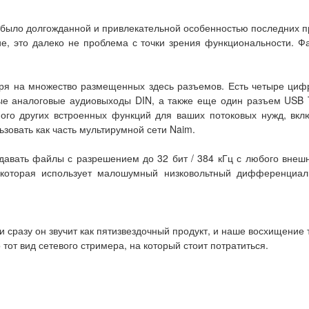
о было долгожданной и привлекательной особенностью последних пр
, это далеко не проблема с точки зрения функциональности. Фак
тря на множество размещенных здесь разъемов. Есть четыре циф
е аналоговые аудиовыходы DIN, а также еще один разъем USB Ty
ого других встроенных функций для ваших потоковых нужд, включа
ьзовать как часть мультирумной сети Naim.
авать файлы с разрешением до 32 бит / 384 кГц с любого внешн
 которая использует малошумный низковольтный дифференциал
и сразу он звучит как пятизвездочный продукт, и наше восхищение т
 тот вид сетевого стримера, на который стоит потратиться.