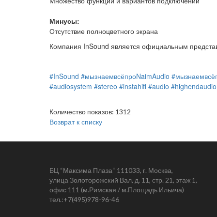
Множество функций и вариантов подключений
Минусы:
Отсутствие полноцветного экрана
Компания InSound является официальным представ
#InSound
#мызнаемвсёпроNaimAudio
#мызнаемвсёп
#audiosystem
#stereo
#instahifi
#audio
#highendaudio
Количество показов: 1312
Возврат к списку
БЦ “Максима Плаза“ 111033, г. Москва,
улица Золоторожский Вал, д. 11, стр. 21, этаж 1,
офис 111 (м.Римская / м.Площадь Ильича)
тел.:
+7(495)978-96-46