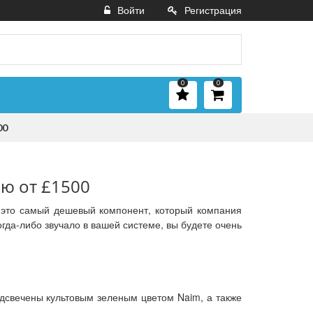
Войти
Регистрация
0
0
00
ью от £1500
о это самый дешевый компонент, который компания
гда-либо звучало в вашей системе, вы будете очень
одсвечены культовым зеленым цветом Naim, а также