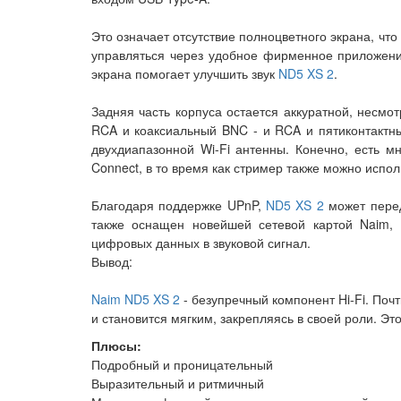
Это означает отсутствие полноцветного экрана, чт
управляться через удобное фирменное приложение
экрана помогает улучшить звук
ND5 XS 2
.
Задняя часть корпуса остается аккуратной, несмо
RCA и коаксиальный BNC - и RCA и пятиконтактны
двухдиапазонной Wi-Fi антенны. Конечно, есть мн
Connect, в то время как стример также можно испол
Благодаря поддержке UPnP,
ND5 XS 2
может перед
также оснащен новейшей сетевой картой Naim,
цифровых данных в звуковой сигнал.
Вывод:
Naim ND5 XS 2
- безупречный компонент Hi-Fi. Почт
и становится мягким, закрепляясь в своей роли. Это
Плюсы:
Подробный и проницательный
Выразительный и ритмичный