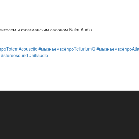
ителем и флагманским салоном Naim Audio.
роTotemAcousctic
#мызнаемвсёпроTelluriumQ
#мызнаемвсёпроAtla
#stereosound
#hifiaudio