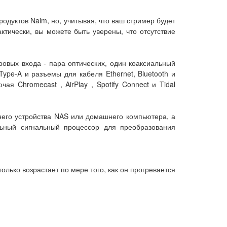
одуктов Naim, но, учитывая, что ваш стример будет
тически, вы можете быть уверены, что отсутствие
ровых входа - пара оптических, один коаксиальный
pe-A и разъемы для кабеля Ethernet, Bluetooth и
я Chromecast , AirPlay , Spotify Connect и Tidal
его устройства NAS или домашнего компьютера, а
ьный сигнальный процессор для преобразования
олько возрастает по мере того, как он прогревается