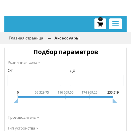
0
Toggle
navigati
Главная страница
Аксессуары
Подбор параметров
Розничная цена
От
До
0
58 329.75
116 659.50
174 989.25
233 319
Производитель
Тип устройства