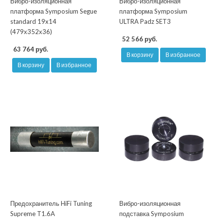
Вибро-изоляционная
Вибро-изоляционная
платформа Symposium Segue
платформа Symposium
standard 19x14
ULTRA Padz SET3
(479х352х36)
52 566 руб.
63 764 руб.
В корзину
В избранное
В корзину
В избранное
Предохранитель HiFi Tuning
Вибро-изоляционная
Supreme T1.6A
подставка Symposium