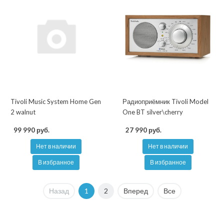
Tivoli Music System Home Gen
Радиоприёмник Tivoli Model
2 walnut
One BT silver\cherry
99 990 руб.
27 990 руб.
Нет в наличии
Нет в наличии
В избранное
В избранное
Назад
1
2
Вперед
Все