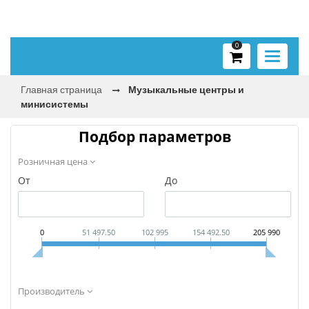
0
Toggle
navigati
Главная страница
Музыкальные центры и
минисистемы
Подбор параметров
Розничная цена
От
До
0
51 497.50
102 995
154 492.50
205 990
Производитель