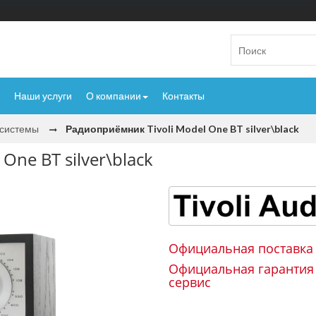
Наши услуги
О компании
Контакты
исистемы
Радиоприёмник Tivoli Model One BT silver\black
One BT silver\black
Официальная поставка
Официальная гарантия
сервис