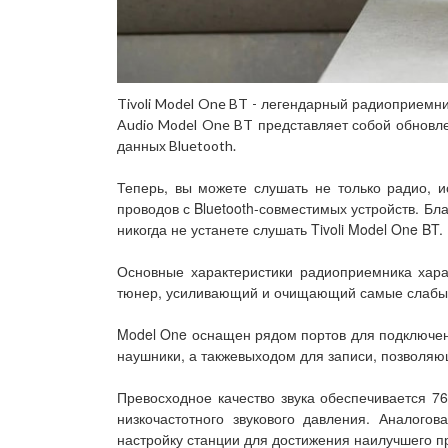
Tivoli Model One BT - легендарный радиоприемник
Audio Model One BT представляет собой обновл
данных Bluetooth.
Теперь, вы можете слушать не только радио, и
проводов с Bluetooth-совместимых устройств. Б
никогда не устанете слушать Tivoli Model One BT.
Основные характеристики радиоприемника харак
тюнер, усиливающий и очищающий самые слабые 
Model One оснащен рядом портов для подключени
наушники, а такжевыходом для записи, позволяю
Превосходное качество звука обеспечивается 
низкочастотного звукового давления. Аналог
настройку станции для достижения наилучшего пр