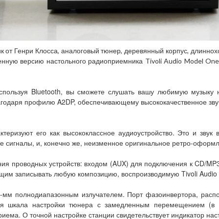
 от Генри Клосса, аналоговый тюнер, деревянный корпус, длиннохо
енную версию настольного радиоприемника Tivoli Audio Model On
спользуя Bluetooth, вы сможете слушать вашу любимую музыку н
лагодаря профилю A2DP, обеспечивающему высококачественное звуч
теризуют его как высококлассное аудиоустройство. Это и звук
сигналы, и, конечно же, неизменное оригинальное ретро-оформл
я проводных устройств: входом (AUX) для подключения к CD/MP3
щим записывать любую композицию, воспроизводимую Tivoli Audio
76-мм полнодиапазонным излучателем. Порт фазоинвертора, расп
овая шкала настройки тюнера с замедленным перемещением (в 
иема. О точной настройке станции свидетельствует индикатор наст