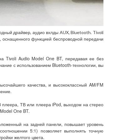
дный драйвер, аудио вхлды AUX, Bluetooth. Tivoli
e, оснащенного функцией беспроводной передачи
а Tivoli Audio Model One BT, передавая ее без
ание с использованием Bluetooth-технологии, вы
 высочайшего качества, и высококлассный AM/FM
ение.
 плеера, ТВ или плеера iPod, выходом на стерео
 Model One BT.
оложенный на задней панели, повышает уровень
соотношении 5:1) позволяет выполнять точную
ройки желтого цвета.