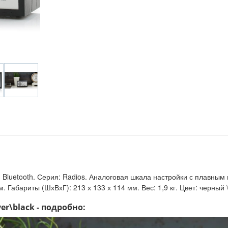
luetooth. Серия: Radios. Аналоговая шкала настройки с плавным ш
м. Габариты (ШхВхГ): 213 х 133 х 114 мм. Вес: 1,9 кг. Цвет: черны
er\black - подробно: