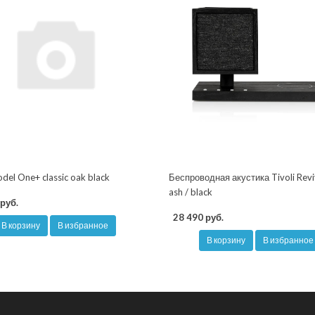
odel One+ classic oak black
Беспроводная акустика Tivoli Revi
ash / black
руб.
28 490 руб.
В корзину
В избранное
В корзину
В избранное