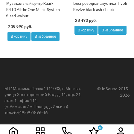
Музыкальный центр Ruark
Беспроводная акустика Tivoli
R410 All-In-One Music System
Revive black ash / black
fused walnut
28 490 руб.
205 990 руб.
В корзину
В избранное
В корзину
В избранное
БЦ “Максима Плаза“ 111033, г. Москва,
© InSound 2015-
улица Золоторожский Вал, д. 11, стр. 21,
2026
этаж 1, офис 111
(м.Римская / м.Площадь Ильича)
тел.:
+7(495)978-96-46
0