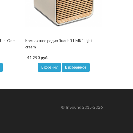
l-In-One
Компактное радио Ruark R1 MK4 light
cream
41 290 руб.
В корзину
В избранное
© InSound 2015-2026