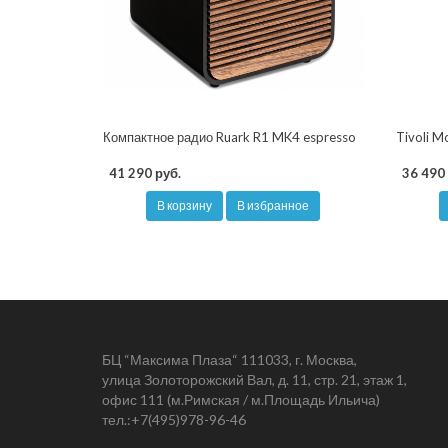
Компактное радио Ruark R1 MK4 espresso
Tivoli M
41 290 руб.
36 490 
В корзину
В избранное
БЦ “Максима Плаза“ 111033, г. Москва,
улица Золоторожский Вал, д. 11, стр. 21, этаж 1,
офис 111 (м.Римская / м.Площадь Ильича)
тел.:
+7(495)978-96-46