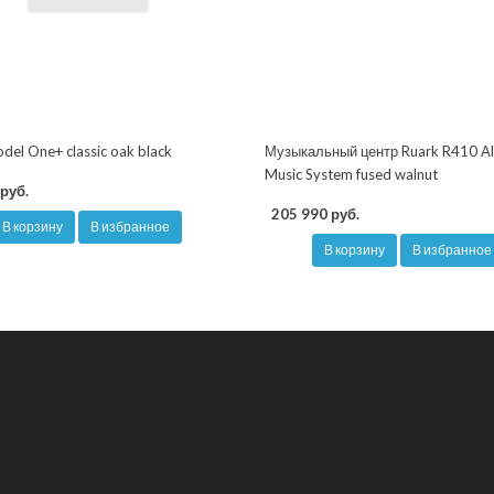
odel One+ classic oak black
Музыкальный центр Ruark R410 Al
Music System fused walnut
руб.
205 990 руб.
В корзину
В избранное
В корзину
В избранное