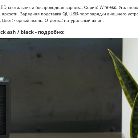
ED-светильник и беспроводная зарядка. Серия: Wireless. Угол пов
а яркости. Зарядная подставка Qi, USB-порт зарядки внешнего устрой
г. Цвет: черный ясень. Отделка: натуральный шпон.
ck ash / black - подробно: