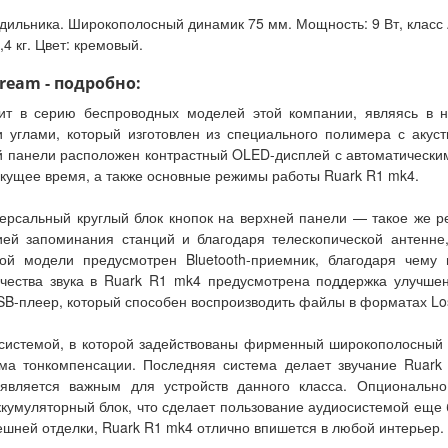
ильника. Широкополосный динамик 75 мм. Мощность: 9 Вт, класс A/
,4 кг. Цвет: кремовый.
ream - подробно:
ит в серию беспроводных моделей этой компании, являясь в н
 углами, который изготовлен из специального полимера с аку
й панели расположен контрастный OLED-дисплей с автоматическим
кущее время, а также основные режимы работы Ruark R1 mk4.
ерсальный круглый блок кнопок на верхней панели — такое же р
ей запоминания станций и благодаря телескопической антенне,
ной модели предусмотрен Bluetooth-приемник, благодаря чему 
чества звука в Ruark R1 mk4 предусмотрена поддержка улучше
B-плеер, который способен воспроизводить файлы в форматах Lossy/
 системой, в которой задействованы фирменный широкополосный
ема тонкомпенсации. Последняя система делает звучание Rua
 является важным для устройств данного класса. Опциональн
аккумуляторный блок, что сделает пользование аудиосистемой ещ
ешней отделки, Ruark R1 mk4 отлично впишется в любой интерьер.