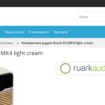
Наши услуги
О компании
Контакты
исистемы
Компактное радио Ruark R1 MK4 light cream
MK4 light cream