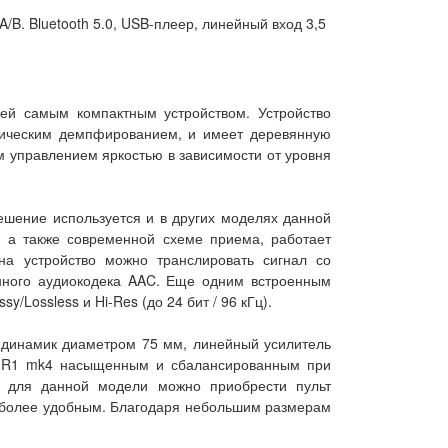
B. Bluetooth 5.0, USB-плеер, линейный вход 3,5
ей самым компактным устройством. Устройство
стическим демпфированием, и имеет деревянную
 управлением яркостью в зависимости от уровня
ешение используется и в других моделях данной
 а также современной схеме приема, работает
на устройство можно транслировать сигнал со
нного аудиокодека AAC. Еще одним встроенным
Lossless и Hi-Res (до 24 бит / 96 кГц).
 динамик диаметром 75 мм, линейный усилитель
rk R1 mk4 насыщенным и сбалансированным при
о для данной модели можно приобрести пульт
е более удобным. Благодаря небольшим размерам