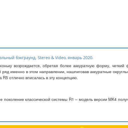
альный бэкграунд. Stereo & Video, январь 2020.
ихоньку возрождается, обретая более аккуратную форму, четкий
 ряд именно в этом направлении, нашпиговав аккуратные округл
 R5 отлично вписалась в эту концепцию.
е поколение классической системы R1 – модель версии MK4 получ