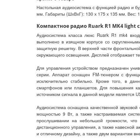
Настольная аудиосистема с функцией радио и буд
мм. Габариты (ШхВхГ): 130 х 175 х 135 мм. Вес: 1
Компактное радио Ruark R1 MK4 light c
Аудиосистема класса люкс Ruark R1 mk4 вход
выполнено в изящном корпусе со скругленными
защитную решетку. В верхней части фронтально
окружающего освещения. Дисплей отображает те
Для управления устройством предназначен унив
серии. Аппарат оснащен FM-тюнером с функци
исключительно стабильно. Кроме того, в дан
смартфонов или планшетов. Для повышения ка
источником сигнала в данной модели является US
Аудиосистема оснащена качественной звуковой
мощностью 9 Вт, а также настраиваемая сист
прослушивании на небольшой громкости, что
дистанционного управления, а также навесной 
и отличному дизайну, а также двум вариантам вн