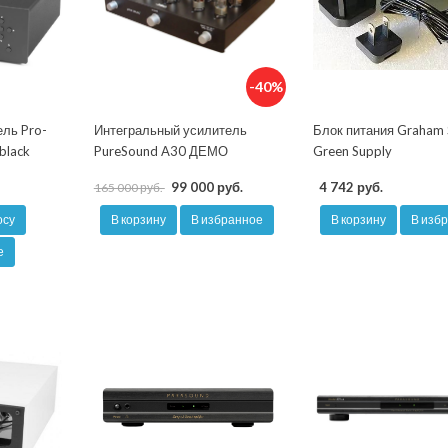
-40%
ель Pro-
Интегральный усилитель
Блок питания Graham 
black
PureSound A30 ДЕМО
Green Supply
99 000 руб.
4 742 руб.
165 000 руб.
осу
В корзину
В избранное
В корзину
В изб
е