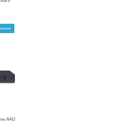
atura
ранное
ель NAD