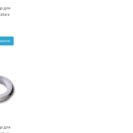
о для
atura
ранное
о для