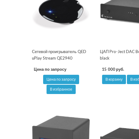
Сетевой проигрыватель QED
ЦАП Pro-Ject DAC B
uPlay Stream QE2940
black
Цена по запросу
15 000 руб.
Цена по запросу
В корзину
В из
В избранное