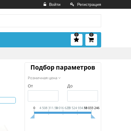
Войти
Регистрация
0
0
Подбор параметров
Розничная цена
От
До
0
4 508 311.50
9 016 623
13 524 934.50
18 033 246