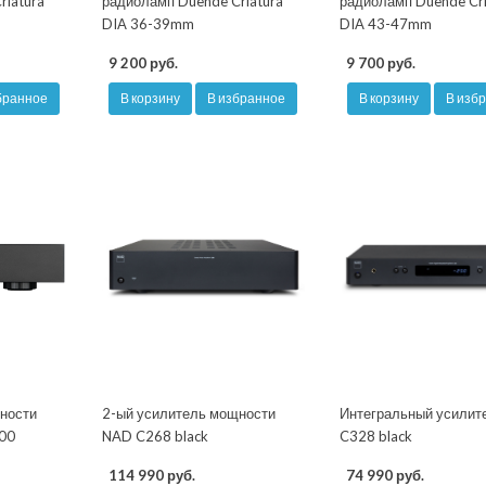
riatura
радиоламп Duende Criatura
радиоламп Duende Cri
DIA 36-39mm
DIA 43-47mm
9 200 руб.
9 700 руб.
бранное
В корзину
В избранное
В корзину
В изб
ности
2-ый усилитель мощности
Интегральный усилит
100
NAD C268 black
C328 black
114 990 руб.
74 990 руб.