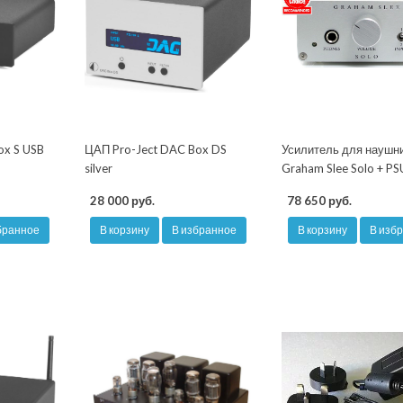
ox S USB
ЦАП Pro-Ject DAC Box DS
Усилитель для наушн
silver
Graham Slee Solo + P
28 000 руб.
78 650 руб.
бранное
В корзину
В избранное
В корзину
В изб