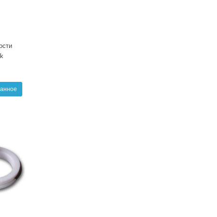
ости
ck
ранное