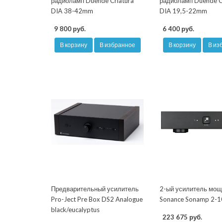
радиоламп Duende Criatura
радиоламп Duende C
DIA 38-42mm
DIA 19,5-22mm
9 800 руб.
6 400 руб.
В корзину
В избранное
В корзину
В из
Предварительный усилитель
2-ый усилитель мощ
Pro-Ject Pre Box DS2 Analogue
Sonance Sonamp 2-
black/eucalyptus
223 675 руб.