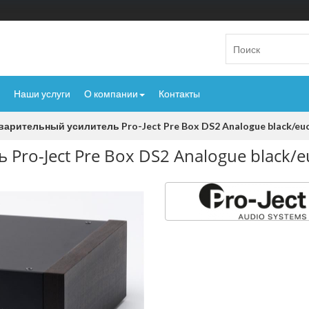
Наши услуги
О компании
Контакты
арительный усилитель Pro-Ject Pre Box DS2 Analogue black/euc
ro-Ject Pre Box DS2 Analogue black/e