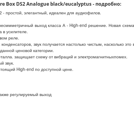
e Box DS2 Analogue black/eucalyptus - подробно:
2 - простой, элегантный, идеален для аудиофилов.
несммметричный выход класса А - High-end решение. Новая схема
 в усилителе.
вом реле.
 конденсаторов, звук получается настолько чистым, насколько это
 данной ценовой категории.
еталла. защищает схему от вибраций и электромагнитныхпомех.
й звук.
стоящий High-end по доступной цене.
также регулируемый выход