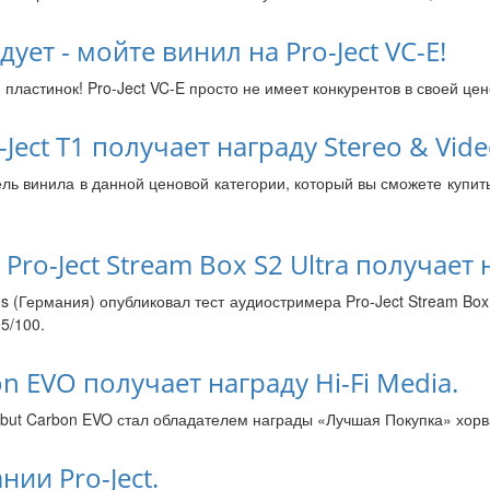
дует - мойте винил на Pro-Ject VC-E!
астинок! Pro-Ject VC-E просто не имеет конкурентов в своей ценов
ect T1 получает награду Stereo & Vide
ель винила в данной ценовой категории, который вы сможете купить
 Pro-Ject Stream Box S2 Ultra получает 
s (Германия) опубликовал тест аудиостримера Pro-Ject Stream Box 
5/100.
on EVO получает награду Hi-Fi Media.
but Carbon EVO стал обладателем награды «Лучшая Покупка» хорва
ии Pro-Ject.