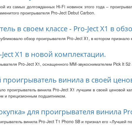
ой из самых долгожданных Hi-Fi новинок этого года – проигрыва
менитого проигрывателя Pro-Ject Debut Carbon.
ь в своем классе - Pro-Ject X1 в обзо
публиковало обзор проигрывателя Pro-Ject X1, в котором признало 
Ject X1 в новой комплектации.
ывателя Pro-Ject X1, оснащенного MM-звукоснимателем Pick It S2 
ий проигрыватель винила в своей цено
ало проигрыватель винила Pro-Ject X1 лучшим в своей ценовой к
ом и прецизионным подшипником.
купка» для проигрывателя винила Pro
грыватель винила Pro-Ject T1 Phono SB и признал его «Лучшей по