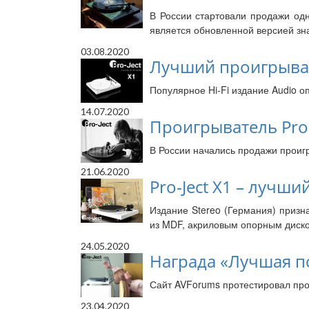
В России стартовали продажи одн
является обновленной версией зна
03.08.2020
Лучший проигрывател
Популярное Hi-Fi издание Audio о
14.07.2020
Проигрыватель Pro-
В России начались продажи проигр
21.06.2020
Pro-Ject X1 – лучш
Издание Stereo (Германия) призн
из MDF, акриловым опорным диск
24.05.2020
Награда «Лучшая по
Сайт AVForums протестировал прои
23.04.2020