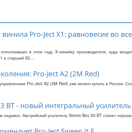
винила Pro-Ject X1: равновесие во все
пополнивших в этом году X-линейку производителя, куда входя
1 и старший X2....
оления: Pro-Ject A2 (2M Red)
управлением Pro-Ject A2 (2M Red) уже можно купить в России. Со
 S3 BT - новый интегральный усилитель
м недавно. Австрийский усилитель Stereo Box S3 BT станет хорош
омендует Pro-Ject Sweep It E