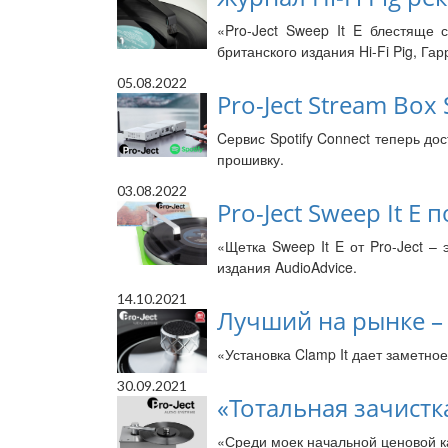
«Pro-Ject Sweep It E блестяще 
британского издания Hi-Fi Pig, Гар
05.08.2022
Pro-Ject Stream Box
Cервис Spotify Connect теперь дос
прошивку.
03.08.2022
Pro-Ject Sweep It E
«Щетка Sweep It E от Pro-Ject –
издания AudioAdvice.
14.10.2021
Лучший на рынке – 
«Установка Clamp It дает заметное
30.09.2021
«Тотальная зачистка
«Среди моек начальной ценовой ка