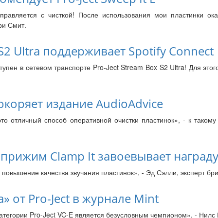
справляется с чисткой! После использования мои пластинки ока
ри Смит.
 S2 Ultra поддерживает Spotify Connect
тупен в сетевом транспорте Pro-Ject Stream Box S2 Ultra! Для это
 покоряет издание AudioAdvice
 это отличный способ оперативной очистки пластинок», - к таком
прижим Clamp It завоевывает награду 
 повышение качества звучания пластинок», - Эд Сэлли, эксперт бри
» от Pro-Ject в журнале Mint
тегории Pro-Ject VC-E является безусловным чемпионом», - Нилс К