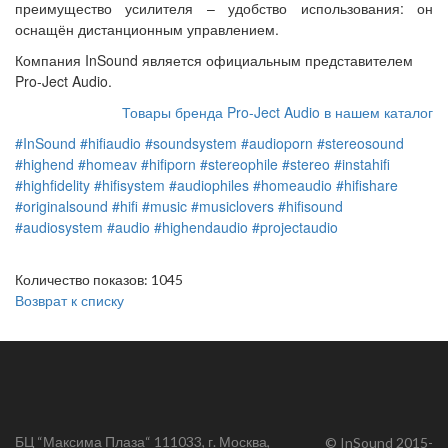
преимущество усилителя – удобство использования: он
оснащён дистанционным управлением.
Компания InSound является официальным представителем
Pro-Ject Audio.
Товары бренда Pro-Ject Audio в нашем каталог
#InSound
#hifiaudio
#soundsystem
#audioporn
#stereosound
#highend
#homeav
#hifiporn
#stereophile
#stereo
#instahifi
#highfidelity
#hifisystem
#audiophiles
#homeaudio
#hifishare
#originalsound
#hifi
#music
#musiclovers
#hifisound
#audiosystem
#audio
#highendaudio
#projectaudio
Количество показов: 1045
Возврат к списку
БЦ “Максима Плаза“ 111033, г. Москва,
© InSound 2015-