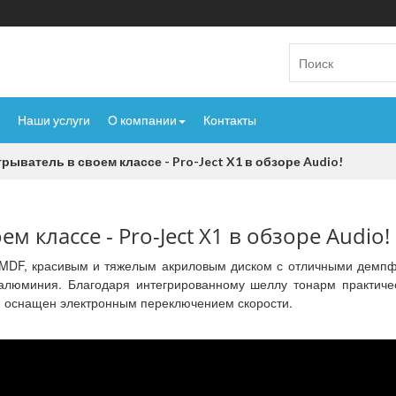
Наши услуги
О компании
Контакты
ыватель в своем классе - Pro-Ject X1 в обзоре Audio!
 классе - Pro-Ject X1 в обзоре Audio!
 MDF, красивым и тяжелым акриловым диском с отличными демп
алюминия. Благодаря интегрированному шеллу тонарм практиче
X1 оснащен электронным переключением скорости.