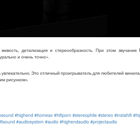
 живость, детализация и стереообразность. При этом звучание 
урально и очень точно».
ь увлекательно. Это отличный проигрыватель для любителей винила
им рисунком».
osound
#highend
#homeav
#hifiporn
#stereophile
#stereo
#instahifi
#hi
ifisound
#audiosystem
#audio
#highendaudio
#projectaudio