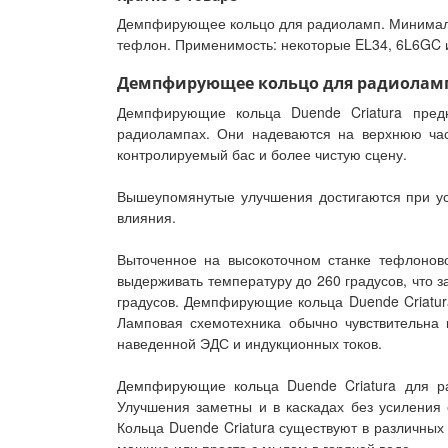
Демпфирующее кольцо для радиоламп. Минималь
тефлон. Применимость: некоторые EL34, 6L6GC и
Демпфирующее кольцо для радиоламп D
Демпфирующие кольца Duende Criatura пред
радиолампах. Они надеваются на верхнюю час
контролируемый бас и более чистую сцену.
Вышеупомянутые улучшения достигаются при ус
влияния.
Выточенное на высокоточном станке тефлонов
выдерживать температуру до 260 градусов, что 
градусов. Демпфирующие кольца Duende Criatura
Ламповая схемотехника обычно чувствительна 
наведенной ЭДС и индукционных токов.
Демпфирующие кольца Duende Criatura для ра
Улучшения заметны и в каскадах без усиления 
Кольца Duende Criatura существуют в различных