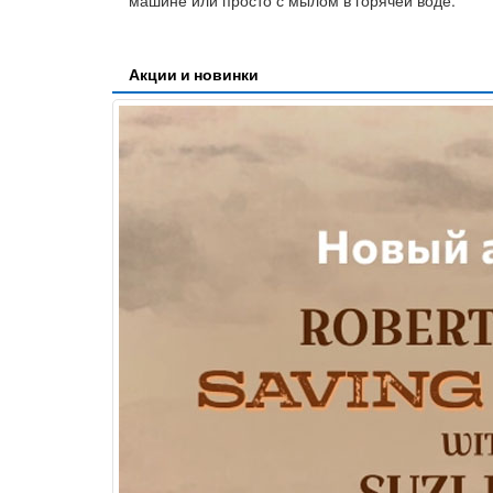
машине или просто с мылом в горячей воде.
Акции и новинки