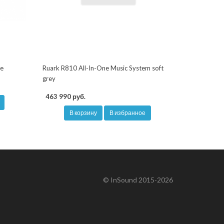
te
Ruark R810 All-In-One Music System soft
grey
463 990 руб.
В корзину
В избранное
© InSound 2015-2026