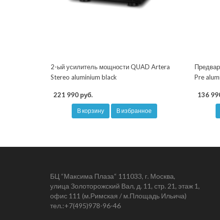
2-ый усилитель мощности QUAD Artera
Предвар
Stereo aluminium black
Pre alum
221 990 руб.
136 99
В корзину
В избранное
БЦ “Максима Плаза“ 111033, г. Москва,
улица Золоторожский Вал, д. 11, стр. 21, этаж 1,
офис 111 (м.Римская / м.Площадь Ильича)
тел.:
+7(495)978-96-46