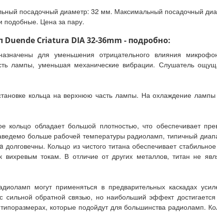
ный посадочный диаметр: 32 мм. Максимальный посадочный диаме
 подобные. Цена за пару.
uende Criatura DIA 32-36mm - подробно:
назначены для уменьшения отрицательного влияния микрофон
ть лампы, уменьшая механические вибрации. Слушатель ощуща
тановке кольца на верхнюю часть лампы. На охлаждение лампы к
ое кольцо обладает большой плотностью, что обеспечивает пр
заведемо больше рабочей температуры радиоламп, типичный диапа
 долговечны. Кольцо из чистого титана обеспечивает стабильно
к вихревым токам. В отличие от других металлов, титан не явл
диоламп могут применяться в предварительных каскадах усил
с сильной обратной связью, но наибольший эффект достигается 
 типоразмерах, которые подойдут для большинства радиоламп. К