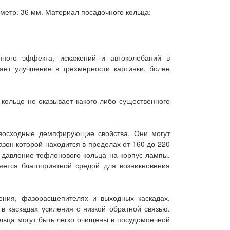
тр: 36 мм. Материал посадочного кольца:
ного эффекта, искажений и автоколебаний в
ет улучшение в трехмерности картинки, более
ольцо не оказывает какого-либо существенного
евосходные демпфирующие свойства. Они могут
зон которой находится в пределах от 160 до 220
е давление тефлонового кольца на корпус лампы.
яется благоприятной средой для возникновения
ения, фазорасщепителях и выходных каскадах.
в каскадах усиления с низкой обратной связью.
ольца могут быть легко очищены в посудомоечной