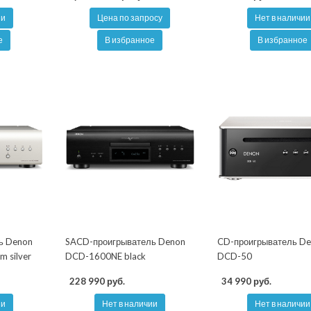
ии
Цена по запросу
Нет в наличии
е
В избранное
В избранное
ь Denon
SACD-проигрыватель Denon
CD-проигрыватель D
 silver
DCD-1600NE black
DCD-50
228 990 руб.
34 990 руб.
ии
Нет в наличии
Нет в наличии