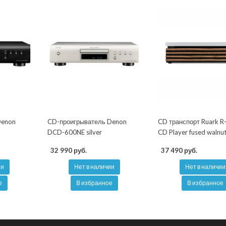
Denon
CD-проигрыватель Denon
CD транспорт Ruark 
DCD-600NE silver
CD Player fused walnu
32 990 руб.
37 490 руб.
ии
Нет в наличии
Нет в наличии
е
В избранное
В избранное