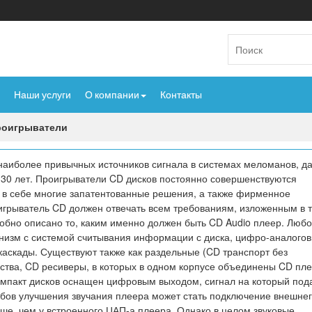
Наши услуги
О компании
Контакты
роигрыватели
аиболее привычных источников сигнала в системах меломанов, да
 30 лет. Проигрыватели CD дисков постоянно совершенствуются
ь в себе многие запатентованные решения, а также фирменное
грыватель CD должен отвечать всем требованиям, изложенным в т
робно описано то, каким именно должен быть CD Audio плеер. Люб
анизм с системой считывания информации с диска, цифро-аналого
каскады. Существуют также как раздельные (CD транспорт без
йства, CD ресиверы, в которых в одном корпусе объединены CD пле
омпакт дисков оснащен цифровым выходом, сигнал на который под
собов улучшения звучания плеера может стать подключение внешне
ше, чем у встроенного ЦАП-а плеера. Однако в целом звуковые