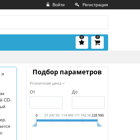
Войти
Регистрация
0
0
Подбор параметров
 и
Розничная цена
От
До
ак
ой CD-
вый
0
57 247.50
114 495
171 742.50
228 990
ер,
ается
го