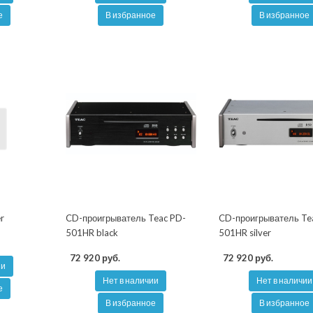
е
В избранное
В избранное
er
CD-проигрыватель Teac PD-
CD-проигрыватель Te
501HR black
501HR silver
72 920 руб.
72 920 руб.
ии
Нет в наличии
Нет в наличии
е
В избранное
В избранное