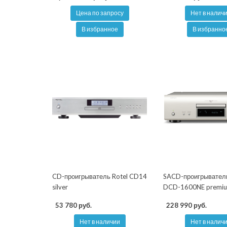
Цена по запросу
Нет в налич
В избранное
В избранно
CD-проигрыватель Rotel CD14
SACD-проигрывател
silver
DCD-1600NE premium
53 780 руб.
228 990 руб.
Нет в наличии
Нет в налич