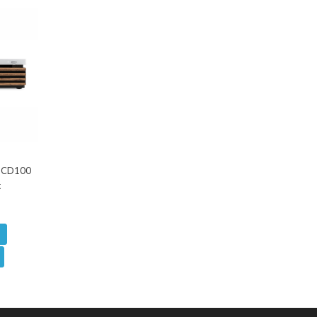
R-CD100
t