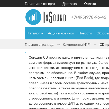
Гарантия и возврат
Доставка
Оплата
+7(495)978-96-46
Каталог
Акции и новинки
Новости
Обзоры
Главная страница
Компоненты Hi‑Fi
CD п
Сегодня CD проигрыватели являются одними из н
сам этот формат существует на рынке уже более
изготовителями, их конструкция может содержат
программное обеспечение. В любом случае, прои
называемой "Красной книге" (Red Book), где под
плеер имеет в своем составе транспортный мех
преобразователь, а также выходные аналоговые 
аналоговой части) так и комбинированные устро
стереоусилитель и тюнер. Если проигрыватель к
до встроенного в плеер ЦАП-а, то одним из спо
конвертора – разумеется, если его параметры вы