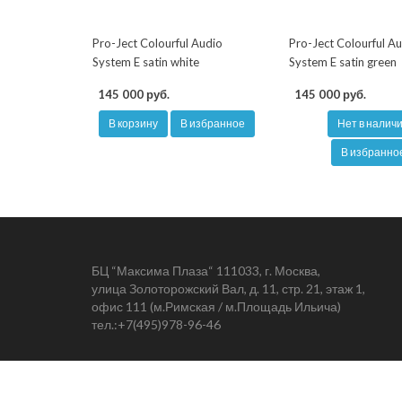
Pro-Ject Colourful Audio
Pro-Ject Colourful A
System E satin white
System E satin green
145 000 руб.
145 000 руб.
В корзину
В избранное
Нет в налич
В избранно
БЦ “Максима Плаза“ 111033, г. Москва,
улица Золоторожский Вал, д. 11, стр. 21, этаж 1,
офис 111 (м.Римская / м.Площадь Ильича)
тел.:
+7(495)978-96-46