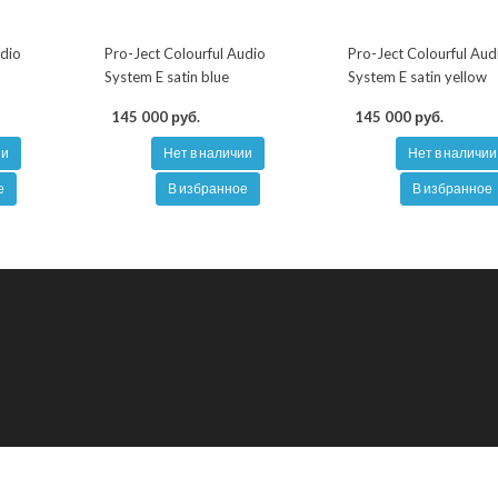
udio
Pro-Ject Colourful Audio
Pro-Ject Colourful Aud
System E satin blue
System E satin yellow
145 000 руб.
145 000 руб.
ии
Нет в наличии
Нет в наличии
е
В избранное
В избранное