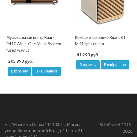
Музыкальный центр Ruark
Компактное радио Ruark R1
R410 All-In-One Music System
MK4 light cream
fused walnut
41 290 руб.
205 990 руб.
В корзину
В избранное
В корзину
В избранное
БЦ “Максима Плаза“ 111033, г. Москва,
© InSound 2015-
улица Золоторожский Вал, д. 11, стр. 21,
2026
этаж 1, офис 111