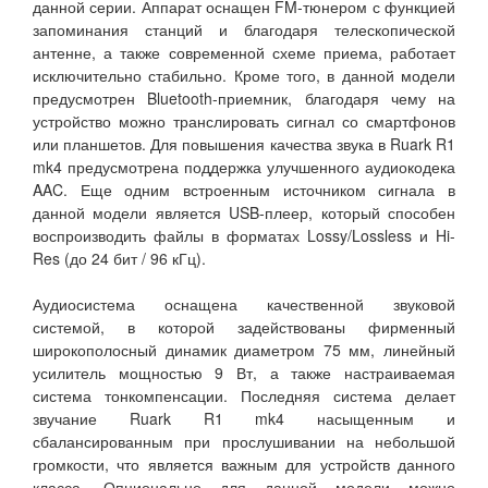
данной серии. Аппарат оснащен FM-тюнером с функцией
запоминания станций и благодаря телескопической
антенне, а также современной схеме приема, работает
исключительно стабильно. Кроме того, в данной модели
предусмотрен Bluetooth-приемник, благодаря чему на
устройство можно транслировать сигнал со смартфонов
или планшетов. Для повышения качества звука в Ruark R1
mk4 предусмотрена поддержка улучшенного аудиокодека
AAC. Еще одним встроенным источником сигнала в
данной модели является USB-плеер, который способен
воспроизводить файлы в форматах Lossy/Lossless и Hi-
Res (до 24 бит / 96 кГц).
Аудиосистема оснащена качественной звуковой
системой, в которой задействованы фирменный
широкополосный динамик диаметром 75 мм, линейный
усилитель мощностью 9 Вт, а также настраиваемая
система тонкомпенсации. Последняя система делает
звучание Ruark R1 mk4 насыщенным и
сбалансированным при прослушивании на небольшой
громкости, что является важным для устройств данного
класса. Опционально для данной модели можно