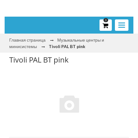
0
Toggle
navigati
Главная страница
Музыкальные центры и
минисистемы
Tivoli PAL BT pink
Tivoli PAL BT pink