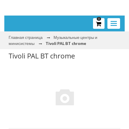
0
Toggle
navigati
Главная страница
Музыкальные центры и
минисистемы
Tivoli PAL BT chrome
Tivoli PAL BT chrome