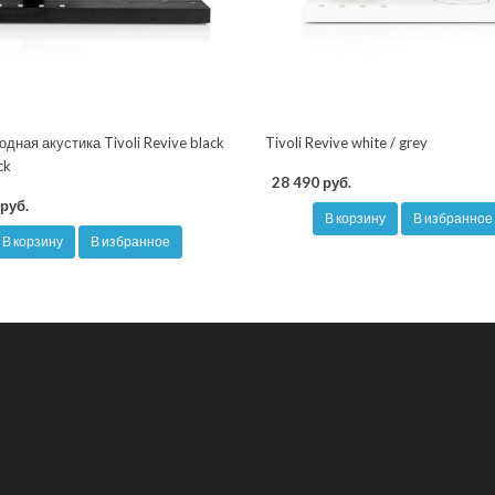
дная акустика Tivoli Revive black
Tivoli Revive white / grey
ck
28 490 руб.
руб.
В корзину
В избранное
В корзину
В избранное