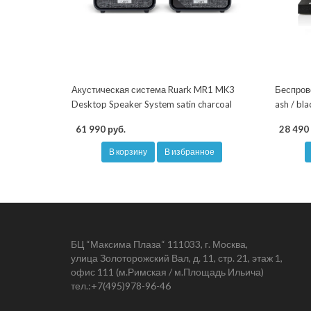
Акустическая система Ruark MR1 MK3
Беспрово
Desktop Speaker System satin charcoal
ash / bla
61 990 руб.
28 490 
В корзину
В избранное
БЦ “Максима Плаза“ 111033, г. Москва,
улица Золоторожский Вал, д. 11, стр. 21, этаж 1,
офис 111 (м.Римская / м.Площадь Ильича)
тел.:
+7(495)978-96-46