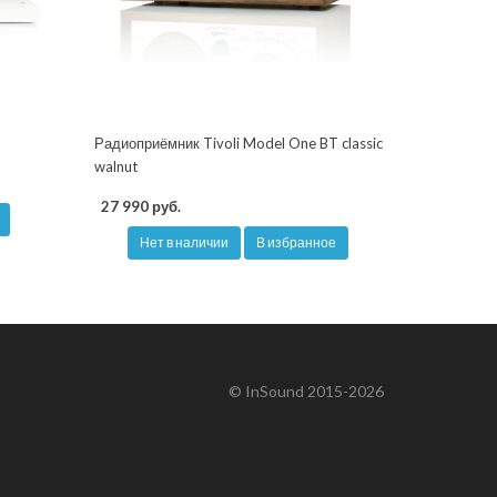
Радиоприёмник Tivoli Model One BT classic
walnut
27 990 руб.
Нет в наличии
В избранное
© InSound 2015-2026