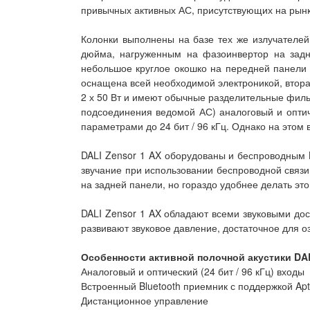
привычных активных АС, присутствующих на рынк
Колонки выполнены на базе тех же излучателей
дюйма, нагруженным на фазоинвертор на задн
небольшое круглое окошко на передней панели 
оснащена всей необходимой электроникой, втора
2 х 50 Вт и имеют обычные разделительные фильт
подсоединения ведомой АС) аналоговый и опти
параметрами до 24 бит / 96 кГц. Однако на этом
DALI Zensor 1 AX оборудованы и беспроводным B
звучание при использовании беспроводной связи
на задней панели, но гораздо удобнее делать это
DALI Zensor 1 AX обладают всеми звуковыми до
развивают звуковое давление, достаточное для 
Особенности активной полочной акустики DAL
Аналоговый и оптический (24 бит / 96 кГц) входы
Встроенный Bluetooth приемник с поддержкой Apt
Дистанционное управление