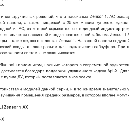
е.
 и конструктивных решений, что и пассивные Zensor 1. АС осн
ей панели, а также пищалкой с 25-мм мягким куполом. Единс
одной из АС, за которой скрывается светодиодный индикатор реж
я же является пассивной и подключается к ней кабелем. Zensor 
ры – такие же, как в колонках Zensor 1. На задней панели ведущ
ческий входы, а также разъем для подключения сабвуфера. При 
 возможности системы не заканчиваются.
luetooth-приемником, наличие которого в современной аудиотех
 достигается благодаря поддержки улучшенного кодека Apt-X. Для
 с пульта ДУ, который поставляется в комплекте.
стоинствами моделей данной серии, и в то же время значительно
озвучивания помещения средних размеров, в котором вполне могут
I Zensor 1 AX
-X