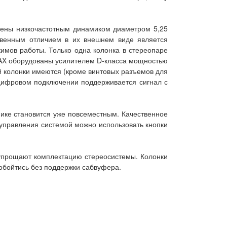
ащены низкочастотным динамиком диаметром 5,25
твенным отличием в их внешнем виде является
имов работы. Только одна колонка в стереопаре
1 AX оборудованы усилителем D-класса мощностью
ей колонки имеются (кроме винтовых разъемов для
цифровом подключении поддерживается сигнал с
нике становится уже повсеместным. Качественное
 управления системой можно использовать кнопки
 упрощают комплектацию стереосистемы. Колонки
 обойтись без поддержки сабвуфера.