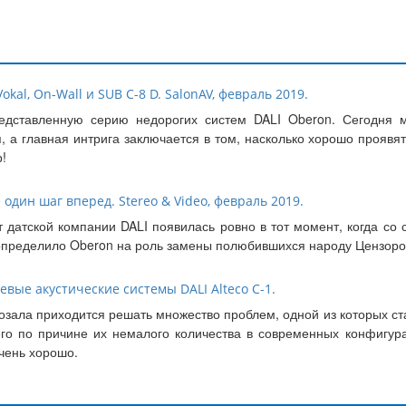
okal, On-Wall и SUB C-8 D. SalonAV, февраль 2019.
едставленную серию недорогих систем DALI Oberon. Сегодня м
, а главная интрига заключается в том, насколько хорошо прояв
!
 один шаг вперед. Stereo & Video, февраль 2019.
т датской компании DALI появилась ровно в тот момент, когда со
 определило Oberon на роль замены полюбившихся народу Цензоро
вые акустические системы DALI Alteco C-1.
зала приходится решать множество проблем, одной из которых ст
сего по причине их немалого количества в современных конфигу
очень хорошо.