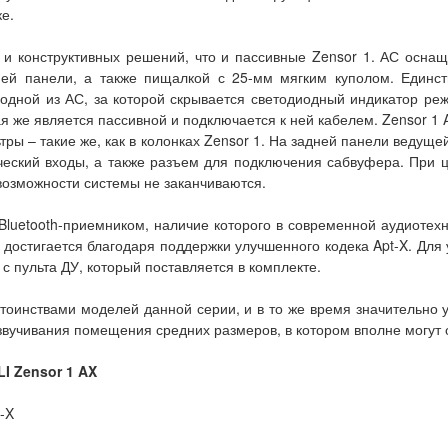
е.
 и конструктивных решений, что и пассивные Zensor 1. АС осн
ей панели, а также пищалкой с 25-мм мягким куполом. Единс
одной из АС, за которой скрывается светодиодный индикатор реж
я же является пассивной и подключается к ней кабелем. Zensor 
ры – такие же, как в колонках Zensor 1. На задней панели ведущ
ческий входы, а также разъем для подключения сабвуфера. При 
 возможности системы не заканчиваются.
luetooth-приемником, наличие которого в современной аудиотех
 достигается благодаря поддержки улучшенного кодека Apt-X. Для
 с пульта ДУ, который поставляется в комплекте.
стоинствами моделей данной серии, и в то же время значительно
озвучивания помещения средних размеров, в котором вполне могут
I Zensor 1 AX
-X