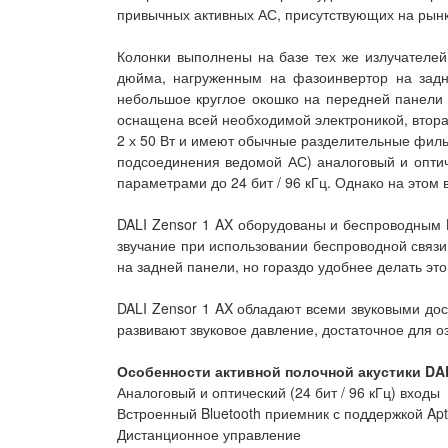
привычных активных АС, присутствующих на рынк
Колонки выполнены на базе тех же излучателей
дюйма, нагруженным на фазоинвертор на задн
небольшое круглое окошко на передней панели 
оснащена всей необходимой электроникой, втора
2 х 50 Вт и имеют обычные разделительные фильт
подсоединения ведомой АС) аналоговый и опти
параметрами до 24 бит / 96 кГц. Однако на этом
DALI Zensor 1 AX оборудованы и беспроводным B
звучание при использовании беспроводной связи
на задней панели, но гораздо удобнее делать это
DALI Zensor 1 AX обладают всеми звуковыми до
развивают звуковое давление, достаточное для 
Особенности активной полочной акустики DAL
Аналоговый и оптический (24 бит / 96 кГц) входы
Встроенный Bluetooth приемник с поддержкой Apt
Дистанционное управление