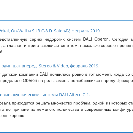
okal, On-Wall и SUB C-8 D. SalonAV, февраль 2019.
едставленную серию недорогих систем DALI Oberon. Сегодня м
, а главная интрига заключается в том, насколько хорошо прояв
!
 один шаг вперед. Stereo & Video, февраль 2019.
т датской компании DALI появилась ровно в тот момент, когда со
 определило Oberon на роль замены полюбившихся народу Цензоро
вые акустические системы DALI Alteco C-1.
зала приходится решать множество проблем, одной из которых ст
сего по причине их немалого количества в современных конфигу
очень хорошо.