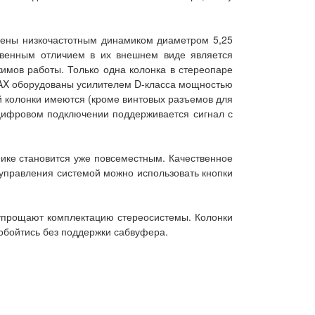
ащены низкочастотным динамиком диаметром 5,25
твенным отличием в их внешнем виде является
имов работы. Только одна колонка в стереопаре
1 AX оборудованы усилителем D-класса мощностью
ей колонки имеются (кроме винтовых разъемов для
цифровом подключении поддерживается сигнал с
нике становится уже повсеместным. Качественное
 управления системой можно использовать кнопки
 упрощают комплектацию стереосистемы. Колонки
 обойтись без поддержки сабвуфера.