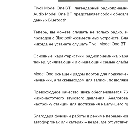
Tivoli Model One BT - легендарный радиоприемник
Audio Model One BT представляет собой обновл
данных Bluetooth.
Теперь, вы можете слушать не только радио, и
проводов с Bluetooth-совместимых устройств. Б
никогда не устанете слушать Tivoli Model One BT.
Основные характеристики радиоприемника харак
тюнер, усиливающий и очищающий самые слабые 
Model One оснащен рядом портов для подключени
наушники, а такжевыходом для записи, позволяю
Превосходное качество звука обеспечивается 
низкочастотного звукового давления. Аналог
настройку станции для достижения наилучшего пр
Благодаря функции работы в режиме переменного/
автофургонах или катерах – везде, где отсутству