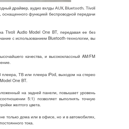
дный драйвер, аудио вхлды AUX, Bluetooth. Tivoli
e, оснащенного функцией беспроводной передачи
а Tivoli Audio Model One BT, передавая ее без
ание с использованием Bluetooth-технологии, вы
 высочайшего качества, и высококлассный AM/FM
ение.
 плеера, ТВ или плеера iPod, выходом на стерео
 Model One BT.
оложенный на задней панели, повышает уровень
соотношении 5:1) позволяет выполнять точную
ройки желтого цвета.
не только дома или в офисе, но и в автомобилях,
постоянного тока.