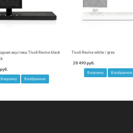
дная акустика Tivoli Revive black
Tivoli Revive white / grey
ck
28 490 руб.
руб.
В корзину
В избранное
В корзину
В избранное