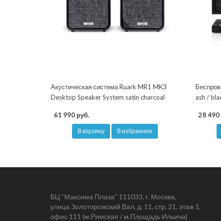
Акустическая система Ruark MR1 MK3
Беспрово
Desktop Speaker System satin charcoal
ash / bla
61 990 руб.
28 490 
В корзину
В избранное
БЦ “Максима Плаза“ 111033, г. Москва,
улица Золоторожский Вал, д. 11, стр. 21, этаж 1,
офис 111 (м.Римская / м.Площадь Ильича)