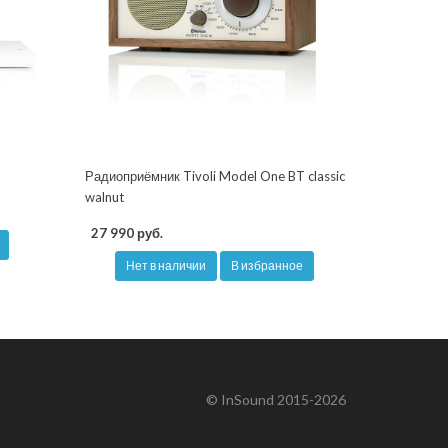
Радиоприёмник Tivoli Model One BT classic
walnut
27 990 руб.
Нет в наличии
В избранное
© InSound 2015-2026