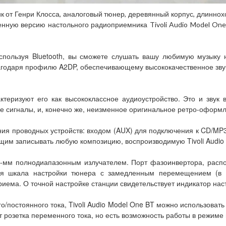
 от Генри Клосса, аналоговый тюнер, деревянный корпус, длиннохо
енную версию настольного радиоприемника Tivoli Audio Model On
спользуя Bluetooth, вы сможете слушать вашу любимую музыку н
лагодаря профилю A2DP, обеспечивающему высококачественное звуч
теризуют его как высококлассное аудиоустройство. Это и звук
сигналы, и, конечно же, неизменное оригинальное ретро-оформл
я проводных устройств: входом (AUX) для подключения к CD/MP3
щим записывать любую композицию, воспроизводимую Tivoli Audio
76-мм полнодиапазонным излучателем. Порт фазоинвертора, расп
овая шкала настройки тюнера с замедленным перемещением (в 
иема. О точной настройке станции свидетельствует индикатор наст
постоянного тока, Tivoli Audio Model One BT можно использовать 
ет розетка переменного тока, но есть возможность работы в режиме 