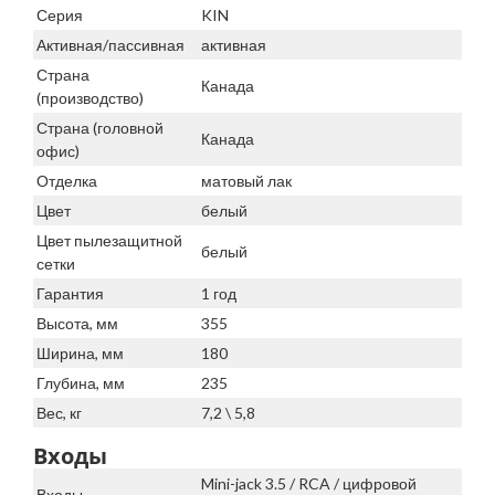
Серия
KIN
Активная/пассивная
активная
Страна
Канада
(производство)
Страна (головной
Канада
офис)
Отделка
матовый лак
Цвет
белый
Цвет пылезащитной
белый
сетки
Гарантия
1 год
Высота, мм
355
Ширина, мм
180
Глубина, мм
235
Вес, кг
7,2 \ 5,8
Входы
Mini-jack 3.5 / RCA / цифровой
Входы