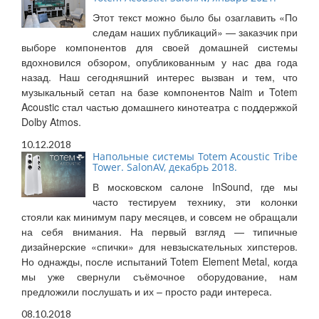
Этот текст можно было бы озаглавить «По
следам наших публикаций» — заказчик при
выборе компонентов для своей домашней системы
вдохновился обзором, опубликованным у нас два года
назад. Наш сегодняшний интерес вызван и тем, что
музыкальный сетап на базе компонентов Naim и Totem
Acoustic стал частью домашнего кинотеатра с поддержкой
Dolby Atmos.
10.12.2018
Напольные системы Totem Acoustic Tribe
Tower. SalonAV, декабрь 2018.
В московском салоне InSound, где мы
часто тестируем технику, эти колонки
стояли как минимум пару месяцев, и совсем не обращали
на себя внимания. На первый взгляд — типичные
дизайнерские «спички» для невзыскательных хипстеров.
Но однажды, после испытаний Totem Element Metal, когда
мы уже свернули съёмочное оборудование, нам
предложили послушать и их – просто ради интереса.
08.10.2018