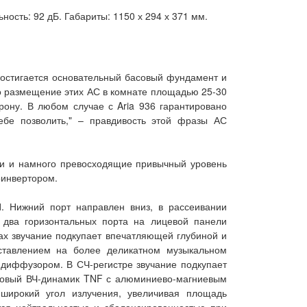
ность: 92 дБ. Габариты: 1150 х 294 х 371 мм.
остигается основательный басовый фундамент и
 размещение этих АС в комнате площадью 25-30
рону. В любом случае с Aria 936 гарантировано
ебе позволить," – правдивость этой фразы АС
ми и намного превосходящие привычный уровень
оинвертором.
. Нижний порт направлен вниз, в рассеивании
 два горизонтальных порта на лицевой панели
ах звучание подкупает впечатляющей глубиной и
ставлением на более деликатном музыкальном
-диффузором. В СЧ-регистре звучание подкупает
т новый ВЧ-динамик TNF с алюминиево-магниевым
широкий угол излучения, увеличивая площадь