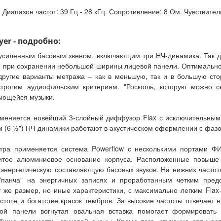
иапазон частот: 39 Гц - 28 кГц. Сопротивление: 8 Ом. Чувствитель
yer - подробно:
 усиленным басовым звеном, включающим три НЧ-динамика. Так д
при сохранении небольшой ширины лицевой панели. Оптимально
 другие варианты метража – как в меньшую, так и в большую сто
трогим аудиофильским критериям. "Роскошь, которую можно с
льющейся музыки.
применяется новейший 3-слойный диффузор Flax с исключительны
см (6 ½") НЧ-динамики работают в акустическом оформлении с фаз
стра применяется система Powerflow с несколькими портами ФИ
литое алюминиевое основание корпуса. Расположенные повыше
 энергетическую составляющую басовых звуков. На нижних частот
"панча" на энергичных записях и проработанным четким пред
 же размер, но иные характеристики, с максимально легким Flax
стоте и богатстве красок тембров. За высокие частоты отвечае
й панели вогнутая овальная вставка помогает формировать 