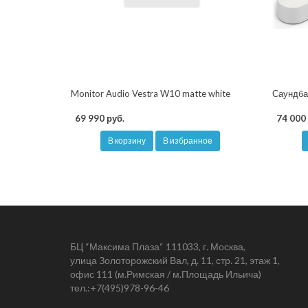
Monitor Audio Vestra W10 matte white
Саундбар
69 990 руб.
74 000 
В корзину
В избранное
БЦ “Максима Плаза“ 111033, г. Москва,
улица Золоторожский Вал, д. 11, стр. 21, этаж 1,
офис 111 (м.Римская / м.Площадь Ильича)
тел.:
+7(495)978-96-46