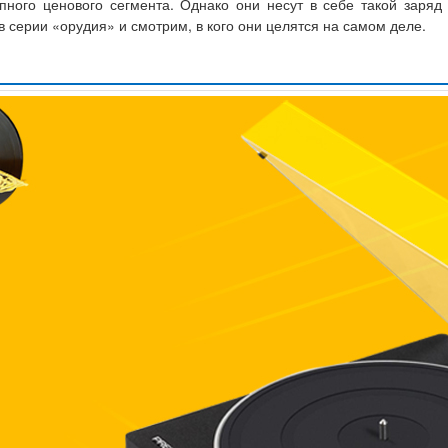
пного ценового сегмента. Однако они несут в себе такой заряд 
 серии «орудия» и смотрим, в кого они целятся на самом деле.