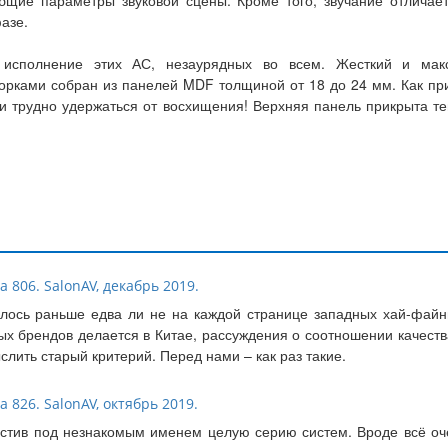
щие параметры звуковой сцены. Кроме того, звучание отличае
азе.
 исполнение этих АС, незаурядных во всем. Жесткий и ма
орками собран из панелей MDF толщиной от 18 до 24 мм. Как пр
ами трудно удержаться от восхищения! Верхняя панель прикрыта 
 806. SalonAV, декабрь 2019.
лось раньше едва ли не на каждой странице западных хай-файны
ных брендов делается в Китае, рассуждения о соотношении качест
лить старый критерий. Перед нами – как раз такие.
 826. SalonAV, октябрь 2019.
пустив под незнакомым именем целую серию систем. Вроде всё оч