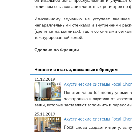
оптимальной зоны прослушивания и улучшая об
отличном согласовании частотных регистров по ф
Изысканному звучанию не уступает внешнее
непараллельными стенками и внутренними расп
(крепятся на магнитах), так и со снятыми сетк
текстурированной кожей.
Сделано во Франции
Новости и статьи, связанные с брендом
11.12.2019
Акустические системы Focal Chora
Понятие value for money упомина
электроника и акустика от извест
вещи, которые заставляют вспомнить и переосмыс
25.11.2019
Акустические системы Focal Chora
Focal снова создает интригу, вы