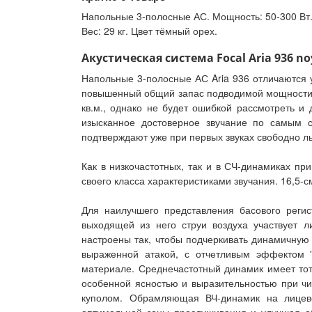
Напольные 3-полосные АС. Мощность: 50-300 Вт. Д
Вес: 29 кг. Цвет тёмный орех.
Акустическая система Focal Aria 936 no
Напольные 3-полосные АС Aria 936 отличаются
повышенный общий запас подводимой мощности 
кв.м., однако не будет ошибкой рассмотреть и
изысканное достоверное звучание по самым с
подтверждают уже при первых звуках свободно 
Как в низкочастотных, так и в СЧ-динамиках 
своего класса характеристиками звучания. 16,5-
Для наилучшего представления басового реги
выходящей из него струи воздуха участвует 
настроены так, чтобы подчеркивать динамичную
выраженной атакой, с отчетливым эффектом 
материале. Среднечастотный динамик имеет тот
особенной ясностью и выразительностью при чи
куполом. Обрамляющая ВЧ-динамик на лицево