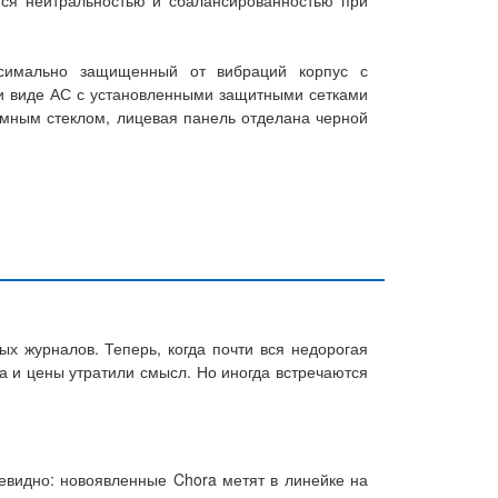
тся нейтральностью и сбалансированностью при
ксимально защищенный от вибраций корпус с
и виде АС с установленными защитными сетками
темным стеклом, лицевая панель отделана черной
х журналов. Теперь, когда почти вся недорогая
ва и цены утратили смысл. Но иногда встречаются
евидно: новоявленные Chora метят в линейке на