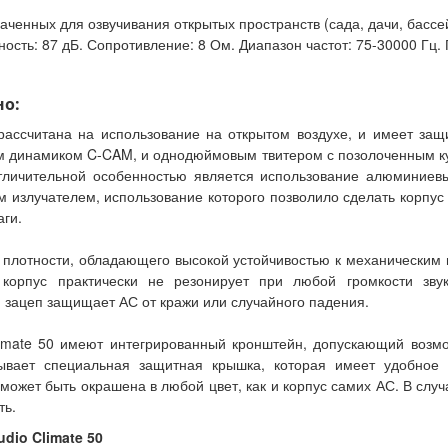
аченных для озвучивания открытых пространств (сада, дачи, бассей
ость: 87 дБ. Сопротивление: 8 Ом. Диапазон частот: 75-30000 Гц. 
но:
 рассчитана на использование на открытом воздухе, и имеет за
м динамиком C-CAM, и однодюймовым твитером с позолоченным ку
 отличительной особенностью является использование алюминиев
м излучателем, использование которого позволило сделать корпус 
аги.
 плотности, обладающего высокой устойчивостью к механическим
корпус практически не резонирует при любой громкости зву
 зацеп защищает АС от кражи или случайного падения.
limate 50 имеют интегрированный кронштейн, допускающий возмо
рывает специальная защитная крышка, которая имеет удобное 
может быть окрашена в любой цвет, как и корпус самих АС. В случ
ть.
dio Climate 50