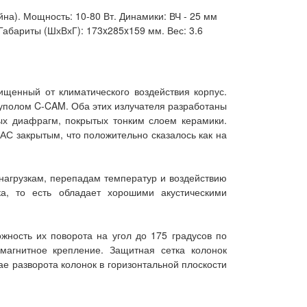
на). Мощность: 10-80 Вт. Динамики: ВЧ - 25 мм
Габариты (ШхВхГ): 173x285x159 мм. Вес: 3.6
щищенный от климатического воздействия корпус.
полом C-CAM. Оба этих излучателя разработаны
ых диафрагм, покрытых тонким слоем керамики.
АС закрытым, что положительно сказалось как на
 нагрузкам, перепадам температур и воздействию
ка, то есть обладает хорошими акустическими
жность их поворота на угол до 175 градусов по
магнитное крепление. Защитная сетка колонок
ае разворота колонок в горизонтальной плоскости