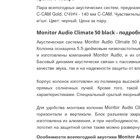
Пара всепогодных акустических систем, предназн
C-CAM Gold, СЧ\НЧ - 140 мм C-CAM. Чувствительн
кг\шт. Цвет: черный. Цена за пару.
Monitor Audio Climate 50 black - подроб
Акустическая система Monitor Audio Climate 50
Колонка оснащена 5.5-дюймовым низкочастотны
и изготовлены компанией Monitor Audio, и их
Басовый динамик акустически связан с пассивны
качестве звука, так и на надежности защиты от вл
Корпус колонок изготовлен из полимера высокой
прямых солнечных лучей. Кроме того, такой 
характеристиками. Специальный срытый якорный
Для удобства монтажа колонки Monitor Audio C
горизонтали и вертикали. Блок разъемов зак
изготовлена из алюминия, и при необходимости, 
логотип на защитной сетке также можно разверну
Особенности всепогодной акустики Monitor Au