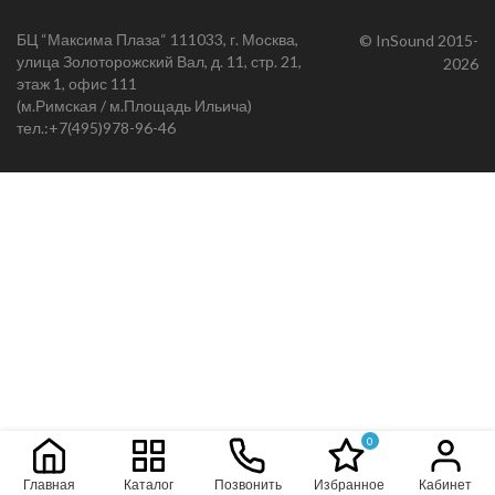
БЦ “Максима Плаза“ 111033, г. Москва,
© InSound 2015-
улица Золоторожский Вал, д. 11, стр. 21,
2026
этаж 1, офис 111
(м.Римская / м.Площадь Ильича)
тел.:
+7(495)978-96-46
0
Главная
Каталог
Позвонить
Избранное
Кабинет