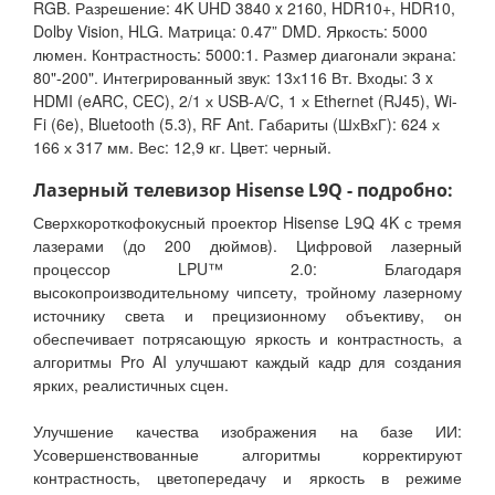
RGB. Разрешение: 4K UHD 3840 x 2160, HDR10+, HDR10,
Dolby Vision, HLG. Матрица: 0.47” DMD. Яркость: 5000
люмен. Контрастность: 5000:1. Размер диагонали экрана:
80"-200". Интегрированный звук: 13х116 Вт. Входы: 3 x
HDMI (eARC, CEC), 2/1 х USB-А/C, 1 х Ethernet (RJ45), Wi-
Fi (6e), Bluetooth (5.3), RF Ant. Габариты (ШхВхГ): 624 х
166 х 317 мм. Вес: 12,9 кг. Цвет: черный.
Лазерный телевизор Hisense L9Q - подробно:
Сверхкороткофокусный проектор Hisense L9Q 4K с тремя
лазерами (до 200 дюймов). Цифровой лазерный
процессор LPU™ 2.0: Благодаря
высокопроизводительному чипсету, тройному лазерному
источнику света и прецизионному объективу, он
обеспечивает потрясающую яркость и контрастность, а
алгоритмы Pro AI улучшают каждый кадр для создания
ярких, реалистичных сцен.
Улучшение качества изображения на базе ИИ:
Усовершенствованные алгоритмы корректируют
контрастность, цветопередачу и яркость в режиме