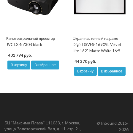
Кинотеатральный проектор
Экран настенный на раме
JVC LX-NZ30B black
Digis DSVFS-16909L Velvet
Lite 162" Matte White 16:9
401 794 руб.
44 370 руб.
В корзину
В избранное
В корзину
В избранное
БЦ “Максима Плаза“ 111033, г. Москва,
© InSound 2015-
улица Золоторожский Вал, д. 11, стр. 21,
2026