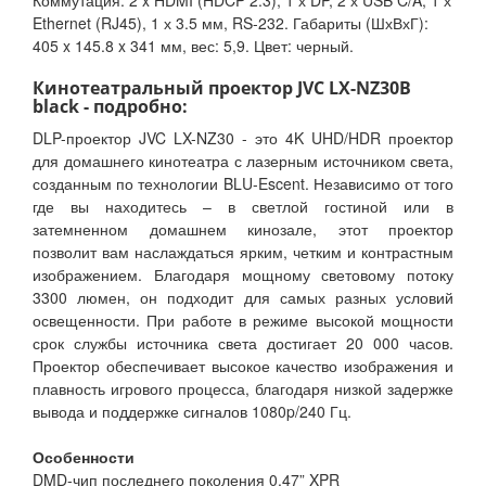
Коммутация: 2 x HDMI (HDCP 2.3), 1 х DP, 2 х USB C/A, 1 х
Ethernet (RJ45), 1 х 3.5 мм, RS-232. Габариты (ШхВхГ):
405 x 145.8 x 341 мм, вес: 5,9. Цвет: черный.
Кинотеатральный проектор JVC LX-NZ30B
black - подробно:
DLP-проектор JVC LX-NZ30 - это 4K UHD/HDR проектор
для домашнего кинотеатра с лазерным источником света,
созданным по технологии BLU-Escent. Независимо от того
где вы находитесь – в светлой гостиной или в
затемненном домашнем кинозале, этот проектор
позволит вам наслаждаться ярким, четким и контрастным
изображением. Благодаря мощному световому потоку
3300 люмен, он подходит для самых разных условий
освещенности. При работе в режиме высокой мощности
срок службы источника света достигает 20 000 часов.
Проектор обеспечивает высокое качество изображения и
плавность игрового процесса, благодаря низкой задержке
вывода и поддержке сигналов 1080p/240 Гц.
Особенности
DMD-чип последнего поколения 0.47” XPR