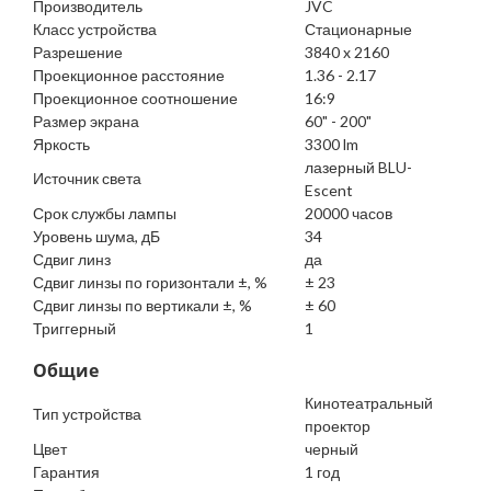
Производитель
JVC
Класс устройства
Стационарные
Разрешение
3840 x 2160
Проекционное расстояние
1.36 - 2.17
Проекционное соотношение
16:9
Размер экрана
60" - 200"
Яркость
3300 lm
лазерный BLU-
Источник света
Escent
Срок службы лампы
20000 часов
Уровень шума, дБ
34
Сдвиг линз
да
Сдвиг линзы по горизонтали ±, %
± 23
Сдвиг линзы по вертикали ±, %
± 60
Триггерный
1
Общие
Кинотеатральный
Тип устройства
проектор
Цвет
черный
Гарантия
1 год