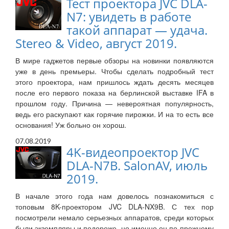
Тест проектора JVC DLA-
N7: увидеть в работе
такой аппарат — удача.
Stereo & Video, август 2019.
В мире гаджетов первые обзоры на новинки появляются
уже в день премьеры. Чтобы сделать подробный тест
этого проектора, нам пришлось ждать десять месяцев
после его первого показа на берлинской выставке IFA в
прошлом году. Причина — невероятная популярность,
ведь его раскупают как горячие пирожки. И на то есть все
основания! Уж больно он хорош.
07.08.2019
4K-видеопроектор JVC
DLA-N7B. SalonAV, июль
2019.
В начале этого года нам довелось познакомиться с
топовым 8K-проектором JVC DLA-NX9B. С тех пор
посмотрели немало серьезных аппаратов, среди которых
были экземпляры и подороже, но именно он по-прежнему