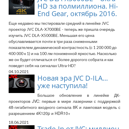
HD за полмиллиона. Hi-
End Gear, октябрь 2016.
Еще недавно мы тестировали средний в линейке JVC
проектор JVC DLA-X7000BE - теперь же пришла очередь
изучить JVC DLA-X5000BE. Меньшая его цена
обуславливается почти в три раза сниженными
показателем динамической контрастность (с 1 200 000 до
400 000 к 1) и на 100 лм пониженной яркостью. Насколько
же он будет отличаться от более дорогого собрата и как
поведет себя на сигналах Ultra-HD?
04.10.2021
Новая эра JVС D-ILA…
уже наступила!
Большое обновление в линейке ДК-
проекторов JVC: первые в мире лазерники с поддержкой
48-гигабитного входного сигнала 8K и ламповая модель с
разрешением 4K120p и HDR10+
18.06.2021
Trade-In от JVC: миллион