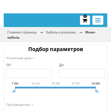
0
Toggle
navigati
Главная страница
Кабель и разъёмы
Фоно-
кабель
Подбор параметров
Розничная цена
От
До
7 500
14 125
20 750
27 375
34 000
Производитель