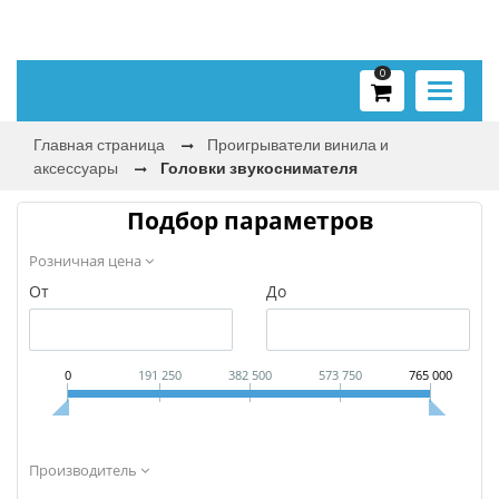
0
Toggle
navigati
Главная страница
Проигрыватели винила и
аксессуары
Головки звукоснимателя
Подбор параметров
Розничная цена
От
До
0
191 250
382 500
573 750
765 000
Производитель