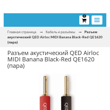
0
Toggle
navigati
Главная страница
Кабель и разъёмы
Разъем
акустический QED Airloc MIDI Banana Black-Red QE1620
(пара)
Разъем акустический QED Airloc
MIDI Banana Black-Red QE1620
(пара)