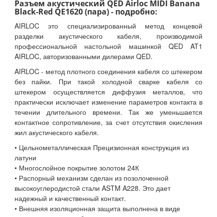
Разъем акустический QED Airloc MIDI Banana
Black-Red QE1620 (пара) - подробно:
AIRLOC это специализированный метод концевой
разделки акустического кабеля, производимой
профессиональной настольной машинкой QED AT1
AIRLOC, авторизованными дилерами QED.
AIRLOC - метод плотного соединения кабеля со штекером
без пайки. При такой холодной сварке кабеля со
штекером осуществляется диффузия металлов, что
практически исключает изменение параметров контакта в
течении длительного времени. Так же уменьшается
контактное сопротивление, за счет отсутствия окисления
жил акустического кабеля.
• Цельнометаллическая Прецизионная конструкция из
латуни
• Многослойное покрытие золотом 24К
• Распорный механизм сделан из позолоченной
высокоуглеродистой стали ASTM A228. Это дает
надежный и качественный контакт.
• Внешняя изоляционная защита выполнена в виде