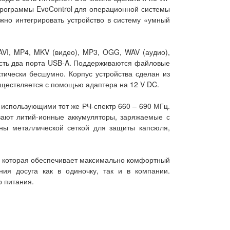
 программы EvoControl для операционной системы
ожно интегрировать устройство в систему «умный
AVI, MP4, MKV (видео), MP3, OGG, WAV (аудио),
есть два порта USB-A. Поддерживаются файловые
тически бесшумно. Корпус устройства сделан из
уществляется с помощью адаптера на 12 V DC.
 использующими тот же РЧ-спектр 660 – 690 МГц.
вают литий-ионные аккумуляторы, заряжаемые с
ны металлической сеткой для защиты капсюля,
е, которая обеспечивает максимально комфортный
ия досуга как в одиночку, так и в компании.
р питания.