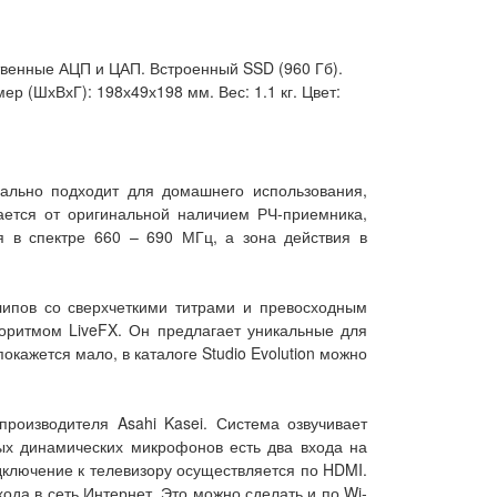
твенные АЦП и ЦАП. Встроенный SSD (960 Гб).
р (ШхВхГ): 198х49х198 мм. Вес: 1.1 кг. Цвет:
еально подходит для домашнего использования,
ается от оригинальной наличием РЧ-приемника,
я в спектре 660 – 690 МГц, а зона действия в
липов со сверхчеткими титрами и превосходным
оритмом LiveFX. Он предлагает уникальные для
ажется мало, в каталоге Studio Evolution можно
роизводителя Asahi Kasei. Система озвучивает
ых динамических микрофонов есть два входа на
дключение к телевизору осуществляется по HDMI.
да в сеть Интернет. Это можно сделать и по Wi-