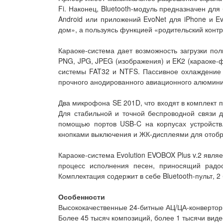
Fi. Наконец, Bluetooth-модуль предназначен дл
Android или приложений EvoNet для iPhone и Ev
дом», а пользуясь функцией «родительский конт
Караоке-система дает возможность загрузки по
PNG, JPG, JPEG (изображения) и EK2 (караоке-
системы FAT32 и NTFS. Пассивное охлаждение и
прочного анодированного авиационного алюминия
Два микрофона SE 201D, что входят в комплект 
Для стабильной и точной беспроводной связи 
помощью портов USB-C на корпусах устройств
кнопками выключения и ЖК-дисплеями для отоб
Караоке-система Evolution EVOBOX Plus v.2 явл
процесс исполнения песен, приносящий радос
Комплектация содержит в себе Bluetooth-пульт, 2
Особенности
Высококачественные 24-битные АЦ/ЦА-конверторы
Более 45 тысяч композиций, более 1 тысячи вид