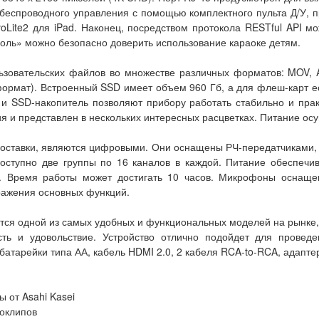
я беспроводного управления с помощью комплектного пульта Д/У,
oLite2 для iPad. Наконец, посредством протокола RESTful API м
роль» можно безопасно доверить использование караоке детям.
льзовательских файлов во множестве различных форматов: MOV, 
формат). Встроенный SSD имеет объем 960 Гб, а для флеш-карт 
 SSD-накопитель позволяют прибору работать стабильно и прак
 и представлен в нескольких интересных расцветках. Питание ос
поставки, являются цифровыми. Они оснащены РЧ-передатчиками,
доступно две группы по 16 каналов в каждой. Питание обеспечи
. Время работы может достигать 10 часов. Микрофоны оснаще
ражения основных функций.
яется одной из самых удобных и функциональных моделей на рынк
ть и удовольствие. Устройство отлично подойдет для проведен
 батарейки типа АА, кабель HDMI 2.0, 2 кабеля RCA-to-RCA, адапте
 от Asahi Kasei
еоклипов