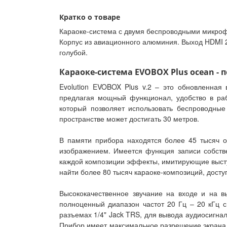
Кратко о товаре
Караоке-система с двумя беспроводными микрофо
Корпус из авиационного алюминия. Выход HDMI 2.0
голубой.
Караоке-система EVOBOX Plus ocean - 
Evolution EVOBOX Plus v.2 – это обновленная
предлагая мощный функционал, удобство в раб
который позволяет использовать беспроводные
пространстве может достигать 30 метров.
В памяти прибора находятся более 45 тысяч о
изображением. Имеется функция записи собств
каждой композиции эффекты, имитирующие выступ
найти более 80 тысяч караоке-композиций, дост
Высококачественное звучание на входе и на в
полноценный диапазон частот 20 Гц – 20 кГц 
разъемах 1/4" Jack TRS, для вывода аудиосигна
Прибор имеет максимальное разрешение экрана 3