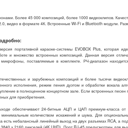
нами. Более 45 000 композиций, более 1000 видеоклипов. Качес
, видео в формате 4К. Встроенные Wi-Fi и Bluetooth модули. Разме
подробно:
 версия портативной караоке-системы EVOBOX Plus, которая ид
оте и множество встроенных композиций. Данная версия отлич
 микрофоны, поставляемые в комплекте. РЧ-диапазон находитс
течественных и зарубежных композиций и более тысячи видеок
енного исполнения, режим пения дуэтом и обработки вокала алг
ление в полноценном концертном зале. Если встроенных песен пок
упных для приобретения.
ыходе обеспечивают 24-битные АЦП и ЦАП премиум-класса от п
с минимальным количеством искажений и шума. Для опциональн
ла есть небалансный линейный выход на двух разъемах RCA, а по
840 х 2160 пикселей (4K UHD). Порт RJ-45 предусмотрен для выхо