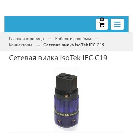
0
Toggle
navigati
Главная страница
Кабель и разъёмы
Коннекторы
Сетевая вилка IsoTek IEC C19
Сетевая вилка IsoTek IEC C19