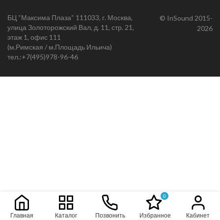
БЦ “Максима Плаза“ 111033, г. Москва,
© InSound 2015-
улица Золоторожский Вал, д. 11, стр. 21,
2026
этаж 1, офис 111
(м.Римская / м.Площадь Ильича)
тел.:
+7(495)978-96-46
0
Главная
Каталог
Позвонить
Избранное
Кабинет