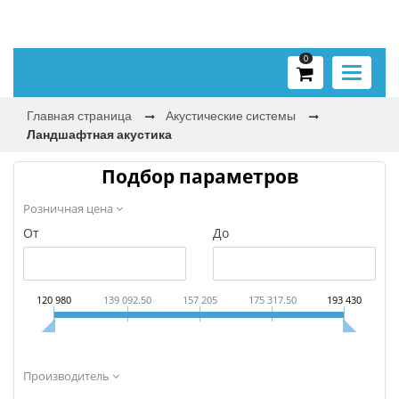
0
Toggle
navigati
Главная страница
Акустические системы
Ландшафтная акустика
Подбор параметров
Розничная цена
От
До
120 980
139 092.50
157 205
175 317.50
193 430
Производитель