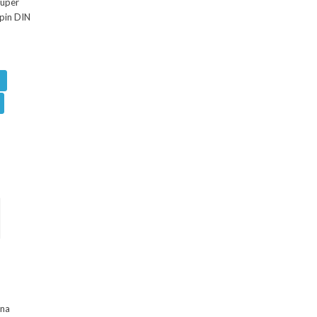
Super
-pin DIN
ina