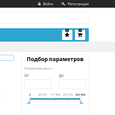
Войти
Регистрация
0
0
Подбор параметров
Розничная цена
От
До
0
85 975
171 950
257 925
343 900