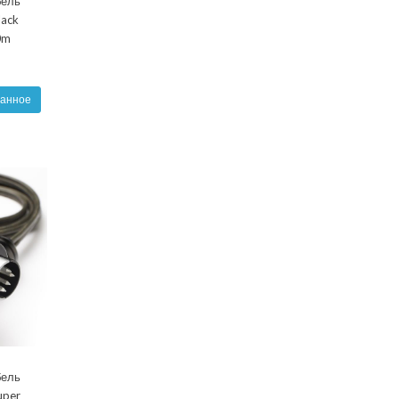
бель
lack
0m
ранное
бель
uper