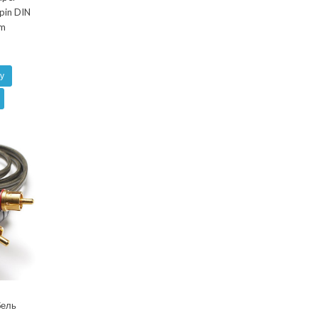
-pin DIN
5m
у
бель