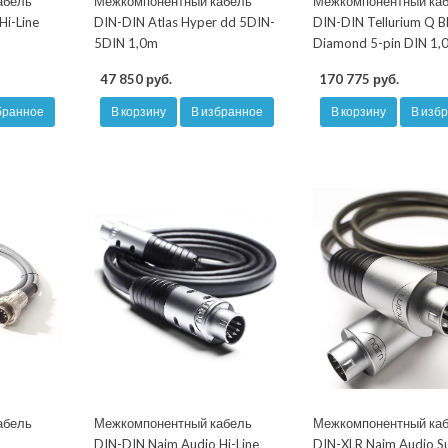
абель
Межкомпонентный кабель
Межкомпонентный ка
Hi-Line
DIN-DIN Atlas Hyper dd 5DIN-
DIN-DIN Tellurium Q B
5DIN 1,0m
Diamond 5-pin DIN 1,
47 850 руб.
170 775 руб.
бранное
В корзину
В избранное
В корзину
В изб
абель
Межкомпонентный кабель
Межкомпонентный ка
DIN-DIN Naim Audio Hi-Line
DIN-XLR Naim Audio S