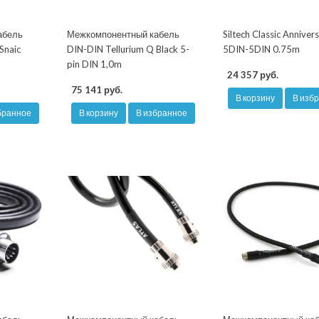
абель
Межкомпонентный кабель
Siltech Classic Anniver
Snaic
DIN-DIN Tellurium Q Black 5-
5DIN-5DIN 0.75m
pin DIN 1,0m
24 357 руб.
75 141 руб.
В корзину
В изб
бранное
В корзину
В избранное