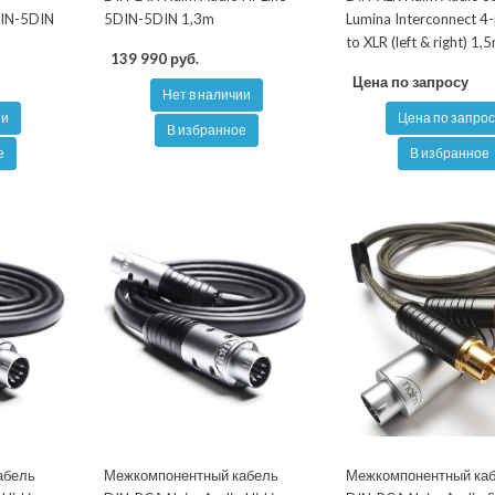
DIN-5DIN
5DIN-5DIN 1,3m
Lumina Interconnect 4
to XLR (left & right) 1,
139 990 руб.
Цена по запросу
Нет в наличии
ии
Цена по запрос
В избранное
е
В избранное
абель
Межкомпонентный кабель
Межкомпонентный ка