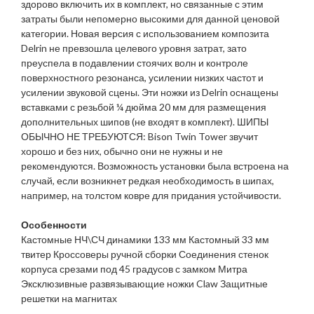
здорово включить их в комплект, но связанные с этим
затраты были непомерно высокими для данной ценовой
категории. Новая версия с использованием композита
Delrin не превзошла целевого уровня затрат, зато
преуспела в подавлении стоячих волн и контроле
поверхностного резонанса, усилении низких частот и
усилении звуковой сцены. Эти ножки из Delrin оснащены
вставками с резьбой ¼ дюйма 20 мм для размещения
дополнительных шипов (не входят в комплект). ШИПЫ
ОБЫЧНО НЕ ТРЕБУЮТСЯ: Bison Twin Tower звучит
хорошо и без них, обычно они не нужны и не
рекомендуются. Возможность установки была встроена на
случай, если возникнет редкая необходимость в шипах,
например, на толстом ковре для придания устойчивости.
Особенности
Кастомные НЧ\СЧ динамики 133 мм Кастомный 33 мм
твитер Кроссоверы ручной сборки Соединения стенок
корпуса срезами под 45 градусов с замком Митра
Эксклюзивные развязывающие ножки Claw Защитные
решетки на магнитах