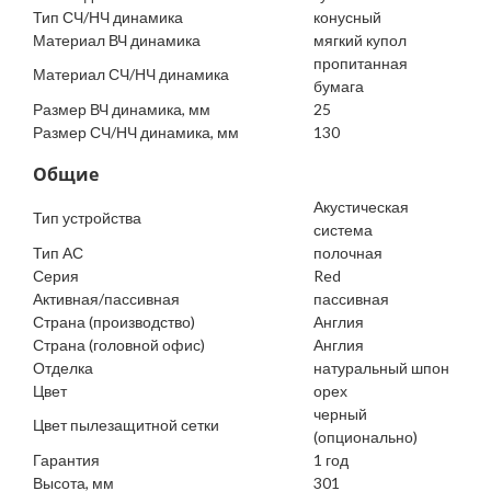
Тип СЧ/НЧ динамика
конусный
Материал ВЧ динамика
мягкий купол
пропитанная
Материал СЧ/НЧ динамика
бумага
Размер ВЧ динамика, мм
25
Размер СЧ/НЧ динамика, мм
130
Общие
Акустическая
Тип устройства
система
Тип АС
полочная
Серия
Red
Активная/пассивная
пассивная
Страна (производство)
Англия
Страна (головной офис)
Англия
Отделка
натуральный шпон
Цвет
орех
черный
Цвет пылезащитной сетки
(опционально)
Гарантия
1 год
Высота, мм
301