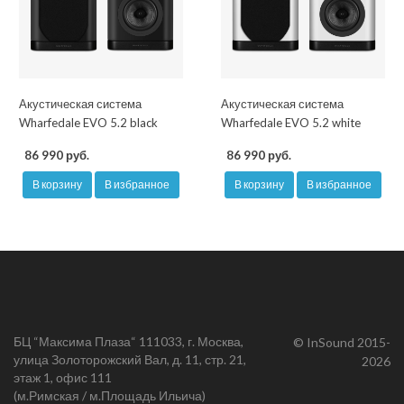
Акустическая система
Акустическая система
Wharfedale EVO 5.2 black
Wharfedale EVO 5.2 white
86 990 руб.
86 990 руб.
В корзину
В избранное
В корзину
В избранное
БЦ “Максима Плаза“ 111033, г. Москва,
© InSound 2015-
улица Золоторожский Вал, д. 11, стр. 21,
2026
этаж 1, офис 111
(м.Римская / м.Площадь Ильича)