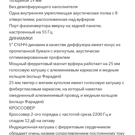
толщиной 19 мм
Без демпфирующего наполнителя
Одна внутренняя укрепляющая акустическая полка с 8
отверстиями, расположенная над вуфером
Порт фазоинвертора вверху на задней панели,
настроенный на 55 Гц
ДИНАМИКИ
5" СЧ/НЧ-динамик в качестве диффузора имеет конус из
пропитанной бумаги с изогнутым, акустически
оптимизированным профилем
Мощный ферритовый магнит вуфера работает на 25 мм
голосовую катушку с алюминиевым каркасом и медным
кольцом (кольцо Фарадея)
25 мм твитер с мягким куполом имеет голосовую катушку с
фибергласовым каркасом, на который намотан
омедненный алюминиевый провод, и медным кольцом
(кольцо Фарадея)
КРОССОВЕР
Кроссовер 2-ого порядка с частотой среза 2200 Гц и
спадом 12 дБ на октаву
Индукционная катушка с ферритовым сердечником
обладает очень низким сопротивлением постоянному току