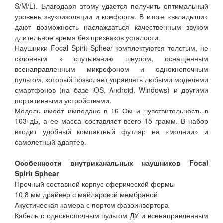
S/M/L). Благодаря этому удается получить оптимальный
уровень звукоизоляции и комфорта. В итоге «вкладыши»
дают возможность наслаждаться качественным звуком
длительное время без признаков усталости.
Наушники Focal Spirit Sphear комплектуются толстым, не
склонным к спутыванию шнуром, оснащенным
всенаправленным микрофоном и однокнопочным
пультом, который позволяет управлять любыми моделями
смартфонов (на базе iOS, Android, Windows) и другими
портативными устройствами.
Модель имеет импеданс в 16 Ом и чувствительность в
103 дБ, а ее масса составляет всего 15 грамм. В набор
входит удобный компактный футляр на «молнии» и
самолетный адаптер.
Особенности внутриканальных наушников Focal
Spirit Sphear
Прочный составной корпус сферической формы
10,8 мм драйвер с майларовой мембраной
Акустическая камера с портом фазоинвертора
Кабель с однокнопочным пультом ДУ и всенаправленным