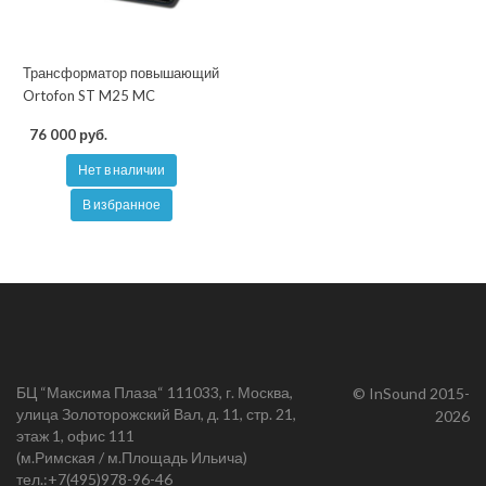
Трансформатор повышающий
Ortofon ST M25 MC
76 000 руб.
Нет в наличии
В избранное
БЦ “Максима Плаза“ 111033, г. Москва,
© InSound 2015-
улица Золоторожский Вал, д. 11, стр. 21,
2026
этаж 1, офис 111
(м.Римская / м.Площадь Ильича)
тел.:
+7(495)978-96-46