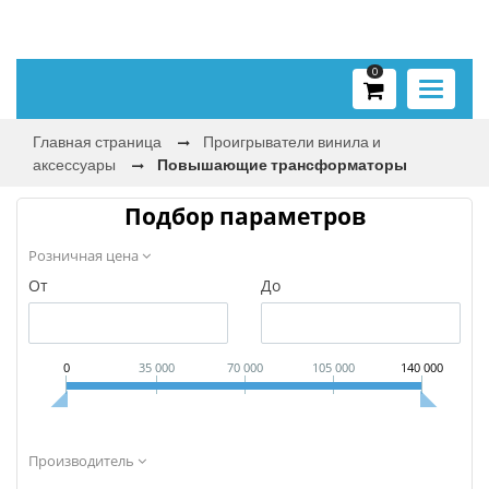
0
Toggle
navigati
Главная страница
Проигрыватели винила и
аксессуары
Повышающие трансформаторы
Подбор параметров
Розничная цена
От
До
0
35 000
70 000
105 000
140 000
Производитель