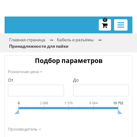
0
Toggle
navigati
Главная страница
Кабель и разъёмы
Принадлежности для пайки
Подбор параметров
Розничная цена
От
До
0
2 688
5 376
8 064
10 752
Производитель