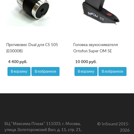
Противовес Dual для CS 505
Головка звукоснимателя
(E00008)
Ortofon Super OM 5E
4 400 руб.
10 000 руб.
В корзину
В избранное
В корзину
В избранное
БЦ “Максима Плаза“ 111033, г. Москва,
© InSound 2015-
улица Золоторожский Вал, д. 11, стр. 21,
2026