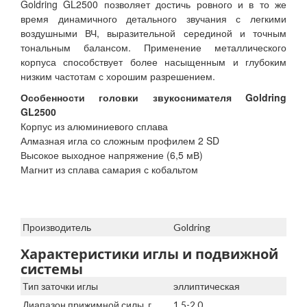
Goldring GL2500 позволяет достичь ровного и в то же
время динамичного детального звучания с легкими
воздушными ВЧ, выразительной серединой и точным
тональным балансом. Применение металлического
корпуса способствует более насыщенным и глубоким
низким частотам с хорошим разрешением.
Особенности головки звукоснимателя Goldring
GL2500
Корпус из алюминиевого сплава
Алмазная игла со сложным профилем 2 SD
Высокое выходное напряжение (6,5 мВ)
Магнит из сплава самария с кобальтом
Производитель
Goldring
Характеристики иглы и подвижной
системы
Тип заточки иглы
эллиптическая
Диапазон прижимной силы, г
1.5-2.0