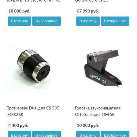
тонарма Pro-Ject Align It PRO
Goldring Eroica LX
18 000 руб.
67 990 руб.
В корзину
В избранное
В корзину
В избранное
Противовес Dual для CS 505
Головка звукоснимателя
(E00008)
Ortofon Super OM 5E
4 400 руб.
10 000 руб.
В корзину
В избранное
В корзину
В избранное