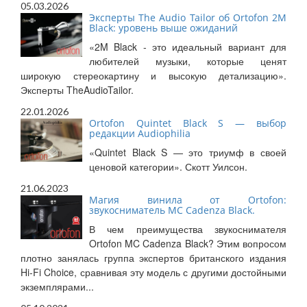
05.03.2026
Эксперты The Audio Tailor об Ortofon 2M
Black: уровень выше ожиданий
«2M Black - это идеальный вариант для
любителей музыки, которые ценят
широкую стереокартину и высокую детализацию».
Эксперты TheAudioTailor.
22.01.2026
Ortofon Quintet Black S — выбор
редакции Audiophilia
«Quintet Black S — это триумф в своей
ценовой категории». Скотт Уилсон.
21.06.2023
Магия винила от Ortofon:
звукосниматель MC Cadenza Black.
В чем преимущества звукоснимателя
Ortofon MC Cadenza Black? Этим вопросом
плотно занялась группа экспертов британского издания
Hi-Fi Choice, сравнивая эту модель с другими достойными
экземплярами...