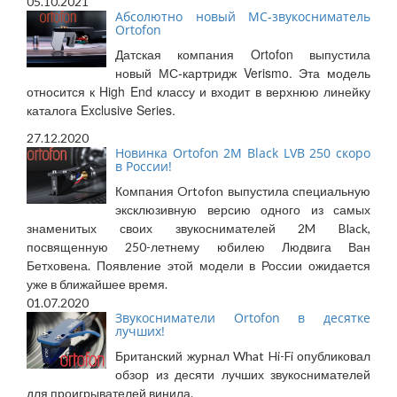
05.10.2021
Абсолютно новый МС-звукосниматель
Ortofon
Датская компания Ortofon выпустила
новый МС-картридж Verismo. Эта модель
относится к High End классу и входит в верхнюю линейку
каталога Exclusive Series.
27.12.2020
Новинка Ortofon 2M Black LVB 250 скоро
в России!
Компания Ortofon выпустила специальную
эксклюзивную версию одного из самых
знаменитых своих звукоснимателей 2M Black,
посвященную 250-летнему юбилею Людвига Ван
Бетховена. Появление этой модели в России ожидается
уже в ближайшее время.
01.07.2020
Звукосниматели Ortofon в десятке
лучших!
Британский журнал What Hi-Fi опубликовал
обзор из десяти лучших звукоснимателей
для проигрывателей винила.