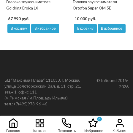
Головка звукоснимателя
Головка звукоснимателя
Goldring Eroica LX
Ortofon Super OM 5E
67 990 руб.
10 000 руб.
В корзину
В избранное
В корзину
В избранное
БЦ “Максима Плаза“ 111033, г. Москва,
© InSound 2015-
улица Золоторожский Вал, д. 11, стр. 21,
2026
этаж 1, офис 111
(м.Римская / м.Площадь Ильича)
тел.:
+7(495)978-96-46
0
Главная
Каталог
Позвонить
Избранное
Кабинет