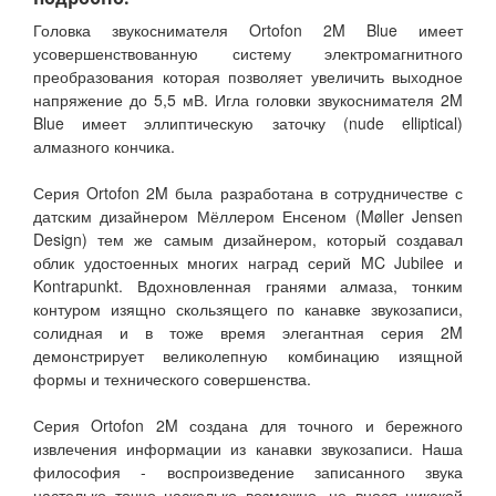
Головка звукоснимателя Ortofon 2M Blue имеет
усовершенствованную систему электромагнитного
преобразования которая позволяет увеличить выходное
напряжение до 5,5 мВ. Игла головки звукоснимателя 2M
Blue имеет эллиптическую заточку (nude elliptical)
алмазного кончика.
Серия Ortofon 2M была разработана в сотрудничестве с
датским дизайнером Мёллером Енсеном (Møller Jensen
Design) тем же самым дизайнером, который создавал
облик удостоенных многих наград серий MC Jubilee и
Kontrapunkt. Вдохновленная гранями алмаза, тонким
контуром изящно скользящего по канавке звукозаписи,
солидная и в тоже время элегантная серия 2M
демонстрирует великолепную комбинацию изящной
формы и технического совершенства.
Серия Ortofon 2M создана для точного и бережного
извлечения информации из канавки звукозаписи. Наша
философия - воспроизведение записанного звука
настолько точно насколько возможно, не внося никакой