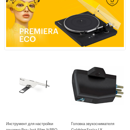
Инструмент для настройки
Головка звукоснимателя
тонарма Pro-Ject Align It PRO
Goldring Eroica LX