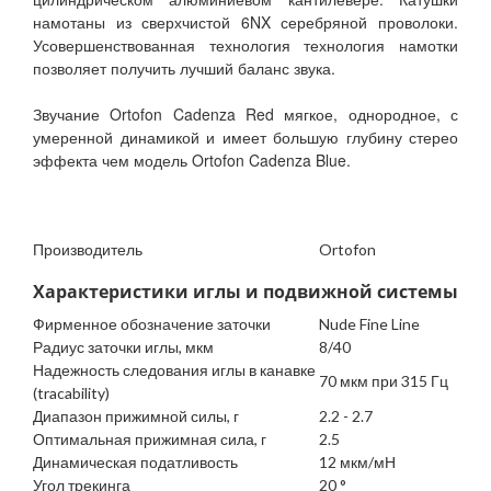
намотаны из сверхчистой 6NX серебряной проволоки.
Усовершенствованная технология технология намотки
позволяет получить лучший баланс звука.
Звучание Ortofon Cadenza Red мягкое, однородное, с
умеренной динамикой и имеет большую глубину стерео
эффекта чем модель Ortofon Cadenza Blue.
Производитель
Ortofon
Характеристики иглы и подвижной системы
Фирменное обозначение заточки
Nude Fine Line
Радиус заточки иглы, мкм
8/40
Надежность следования иглы в канавке
70 мкм при 315 Гц
(tracability)
Диапазон прижимной силы, г
2.2 - 2.7
Оптимальная прижимная сила, г
2.5
Динамическая податливость
12 мкм/мН
Угол трекинга
20 °